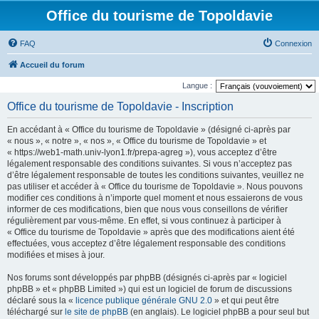
Office du tourisme de Topoldavie
FAQ
Connexion
Accueil du forum
Langue :
Office du tourisme de Topoldavie - Inscription
En accédant à « Office du tourisme de Topoldavie » (désigné ci-après par
« nous », « notre », « nos », « Office du tourisme de Topoldavie » et
« https://web1-math.univ-lyon1.fr/prepa-agreg »), vous acceptez d’être
légalement responsable des conditions suivantes. Si vous n’acceptez pas
d’être légalement responsable de toutes les conditions suivantes, veuillez ne
pas utiliser et accéder à « Office du tourisme de Topoldavie ». Nous pouvons
modifier ces conditions à n’importe quel moment et nous essaierons de vous
informer de ces modifications, bien que nous vous conseillons de vérifier
régulièrement par vous-même. En effet, si vous continuez à participer à
« Office du tourisme de Topoldavie » après que des modifications aient été
effectuées, vous acceptez d’être légalement responsable des conditions
modifiées et mises à jour.
Nos forums sont développés par phpBB (désignés ci-après par « logiciel
phpBB » et « phpBB Limited ») qui est un logiciel de forum de discussions
déclaré sous la «
licence publique générale GNU 2.0
» et qui peut être
téléchargé sur
le site de phpBB
(en anglais). Le logiciel phpBB a pour seul but