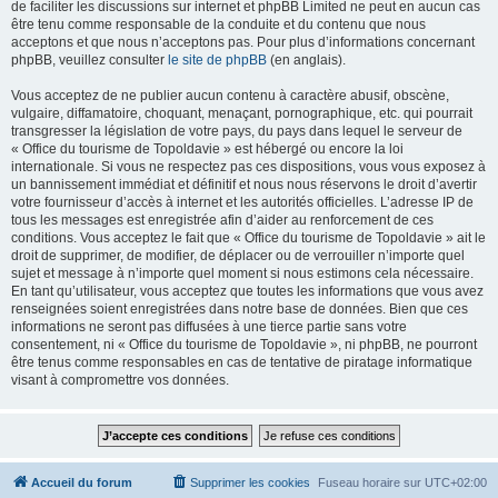
de faciliter les discussions sur internet et phpBB Limited ne peut en aucun cas
être tenu comme responsable de la conduite et du contenu que nous
acceptons et que nous n’acceptons pas. Pour plus d’informations concernant
phpBB, veuillez consulter
le site de phpBB
(en anglais).
Vous acceptez de ne publier aucun contenu à caractère abusif, obscène,
vulgaire, diffamatoire, choquant, menaçant, pornographique, etc. qui pourrait
transgresser la législation de votre pays, du pays dans lequel le serveur de
« Office du tourisme de Topoldavie » est hébergé ou encore la loi
internationale. Si vous ne respectez pas ces dispositions, vous vous exposez à
un bannissement immédiat et définitif et nous nous réservons le droit d’avertir
votre fournisseur d’accès à internet et les autorités officielles. L’adresse IP de
tous les messages est enregistrée afin d’aider au renforcement de ces
conditions. Vous acceptez le fait que « Office du tourisme de Topoldavie » ait le
droit de supprimer, de modifier, de déplacer ou de verrouiller n’importe quel
sujet et message à n’importe quel moment si nous estimons cela nécessaire.
En tant qu’utilisateur, vous acceptez que toutes les informations que vous avez
renseignées soient enregistrées dans notre base de données. Bien que ces
informations ne seront pas diffusées à une tierce partie sans votre
consentement, ni « Office du tourisme de Topoldavie », ni phpBB, ne pourront
être tenus comme responsables en cas de tentative de piratage informatique
visant à compromettre vos données.
Accueil du forum
Supprimer les cookies
Fuseau horaire sur
UTC+02:00