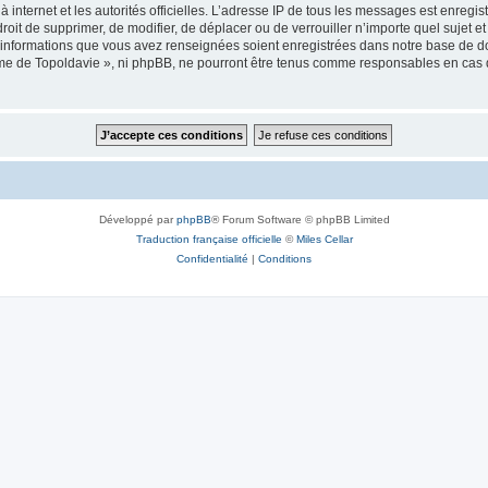
 à internet et les autorités officielles. L’adresse IP de tous les messages est enregi
e droit de supprimer, de modifier, de déplacer ou de verrouiller n’importe quel suje
es informations que vous avez renseignées soient enregistrées dans notre base de 
isme de Topoldavie », ni phpBB, ne pourront être tenus comme responsables en cas 
Développé par
phpBB
® Forum Software © phpBB Limited
Traduction française officielle
©
Miles Cellar
Confidentialité
|
Conditions