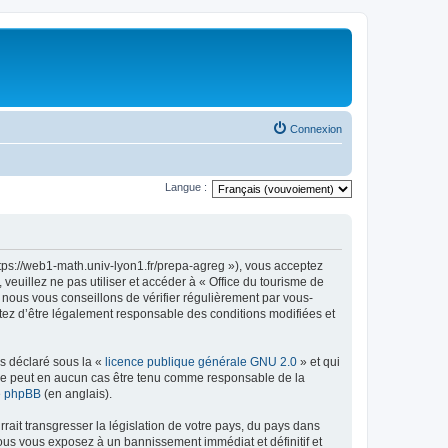
Connexion
Langue :
ttps://web1-math.univ-lyon1.fr/prepa-agreg »), vous acceptez
euillez ne pas utiliser et accéder à « Office du tourisme de
nous vous conseillons de vérifier régulièrement par vous-
ptez d’être légalement responsable des conditions modifiées et
ns déclaré sous la «
licence publique générale GNU 2.0
» et qui
ed ne peut en aucun cas être tenu comme responsable de la
de phpBB
(en anglais).
ait transgresser la législation de votre pays, du pays dans
vous vous exposez à un bannissement immédiat et définitif et