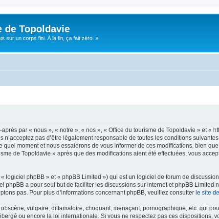
e de Topoldavie
sur un corps fini. À la fin, ça fait zéro. »
après par « nous », « notre », « nos », « Office du tourisme de Topoldavie » et « h
 n’acceptez pas d’être légalement responsable de toutes les conditions suivantes, v
e quel moment et nous essaierons de vous informer de ces modifications, bien que 
ourisme de Topoldavie » après que des modifications aient été effectuées, vous acce
 logiciel phpBB » et « phpBB Limited ») qui est un logiciel de forum de discussio
iel phpBB a pour seul but de faciliter les discussions sur internet et phpBB Limit
ptons pas. Pour plus d’informations concernant phpBB, veuillez consulter
le site 
obscène, vulgaire, diffamatoire, choquant, menaçant, pornographique, etc. qui pourr
ébergé ou encore la loi internationale. Si vous ne respectez pas ces dispositions, 