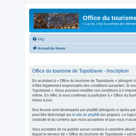
Office du tourism
« La vie, c'est la somme des éléments 
FAQ
Accueil du forum
Office du tourisme de Topoldavie - Inscription
En accédant à « Office du tourisme de Topoldavie » (désigné ci-
d’être légalement responsable des conditions suivantes. Si vous
Topoldavie ». Nous pouvons modifier ces conditions à n’import
même. En effet, si vous continuez à participer à « Office du t
mises à jour.
Nos forums sont développés par phpBB (désignés ci-après par «
peut être téléchargé sur
le site de phpBB
(en anglais). Le logic
conduite et du contenu que nous acceptons et que nous n’acce
Vous acceptez de ne publier aucun contenu à caractère abusif, 
lequel le serveur de « Office du tourisme de Topoldavie » est h