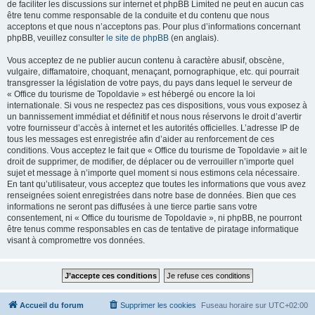
de faciliter les discussions sur internet et phpBB Limited ne peut en aucun cas
être tenu comme responsable de la conduite et du contenu que nous
acceptons et que nous n’acceptons pas. Pour plus d’informations concernant
phpBB, veuillez consulter
le site de phpBB
(en anglais).
Vous acceptez de ne publier aucun contenu à caractère abusif, obscène,
vulgaire, diffamatoire, choquant, menaçant, pornographique, etc. qui pourrait
transgresser la législation de votre pays, du pays dans lequel le serveur de
« Office du tourisme de Topoldavie » est hébergé ou encore la loi
internationale. Si vous ne respectez pas ces dispositions, vous vous exposez à
un bannissement immédiat et définitif et nous nous réservons le droit d’avertir
votre fournisseur d’accès à internet et les autorités officielles. L’adresse IP de
tous les messages est enregistrée afin d’aider au renforcement de ces
conditions. Vous acceptez le fait que « Office du tourisme de Topoldavie » ait le
droit de supprimer, de modifier, de déplacer ou de verrouiller n’importe quel
sujet et message à n’importe quel moment si nous estimons cela nécessaire.
En tant qu’utilisateur, vous acceptez que toutes les informations que vous avez
renseignées soient enregistrées dans notre base de données. Bien que ces
informations ne seront pas diffusées à une tierce partie sans votre
consentement, ni « Office du tourisme de Topoldavie », ni phpBB, ne pourront
être tenus comme responsables en cas de tentative de piratage informatique
visant à compromettre vos données.
Accueil du forum
Supprimer les cookies
Fuseau horaire sur
UTC+02:00