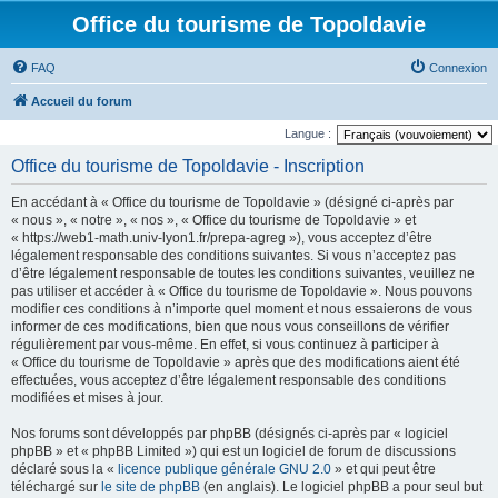
Office du tourisme de Topoldavie
FAQ
Connexion
Accueil du forum
Langue :
Office du tourisme de Topoldavie - Inscription
En accédant à « Office du tourisme de Topoldavie » (désigné ci-après par
« nous », « notre », « nos », « Office du tourisme de Topoldavie » et
« https://web1-math.univ-lyon1.fr/prepa-agreg »), vous acceptez d’être
légalement responsable des conditions suivantes. Si vous n’acceptez pas
d’être légalement responsable de toutes les conditions suivantes, veuillez ne
pas utiliser et accéder à « Office du tourisme de Topoldavie ». Nous pouvons
modifier ces conditions à n’importe quel moment et nous essaierons de vous
informer de ces modifications, bien que nous vous conseillons de vérifier
régulièrement par vous-même. En effet, si vous continuez à participer à
« Office du tourisme de Topoldavie » après que des modifications aient été
effectuées, vous acceptez d’être légalement responsable des conditions
modifiées et mises à jour.
Nos forums sont développés par phpBB (désignés ci-après par « logiciel
phpBB » et « phpBB Limited ») qui est un logiciel de forum de discussions
déclaré sous la «
licence publique générale GNU 2.0
» et qui peut être
téléchargé sur
le site de phpBB
(en anglais). Le logiciel phpBB a pour seul but