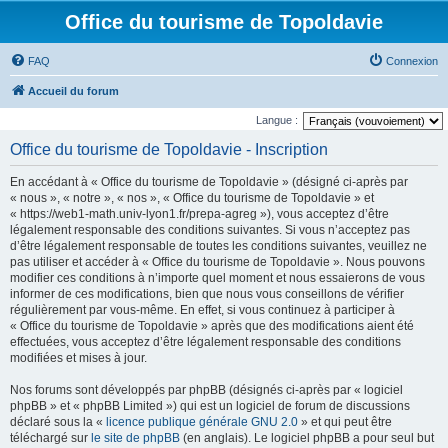
Office du tourisme de Topoldavie
FAQ
Connexion
Accueil du forum
Langue :
Office du tourisme de Topoldavie - Inscription
En accédant à « Office du tourisme de Topoldavie » (désigné ci-après par
« nous », « notre », « nos », « Office du tourisme de Topoldavie » et
« https://web1-math.univ-lyon1.fr/prepa-agreg »), vous acceptez d’être
légalement responsable des conditions suivantes. Si vous n’acceptez pas
d’être légalement responsable de toutes les conditions suivantes, veuillez ne
pas utiliser et accéder à « Office du tourisme de Topoldavie ». Nous pouvons
modifier ces conditions à n’importe quel moment et nous essaierons de vous
informer de ces modifications, bien que nous vous conseillons de vérifier
régulièrement par vous-même. En effet, si vous continuez à participer à
« Office du tourisme de Topoldavie » après que des modifications aient été
effectuées, vous acceptez d’être légalement responsable des conditions
modifiées et mises à jour.
Nos forums sont développés par phpBB (désignés ci-après par « logiciel
phpBB » et « phpBB Limited ») qui est un logiciel de forum de discussions
déclaré sous la «
licence publique générale GNU 2.0
» et qui peut être
téléchargé sur
le site de phpBB
(en anglais). Le logiciel phpBB a pour seul but