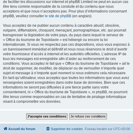
de faciliter les discussions sur internet et phpBB Limited ne peut en aucun cas
être tenu comme responsable de la conduite et du contenu que nous
acceptons et que nous n’acceptons pas. Pour plus d’informations concernant
phpBB, veuillez consulter
le site de phpBB
(en anglais).
Vous acceptez de ne publier aucun contenu à caractère abusif, obscène,
vulgaire, diffamatoire, choquant, menaçant, pornographique, etc. qui pourrait
transgresser la législation de votre pays, du pays dans lequel le serveur de
« Office du tourisme de Topoldavie » est hébergé ou encore la loi
internationale. Si vous ne respectez pas ces dispositions, vous vous exposez à
un bannissement immédiat et définitif et nous nous réservons le droit d’avertir
votre fournisseur d’accès à internet et les autorités officielles. L’adresse IP de
tous les messages est enregistrée afin d’aider au renforcement de ces
conditions. Vous acceptez le fait que « Office du tourisme de Topoldavie » ait le
droit de supprimer, de modifier, de déplacer ou de verrouiller n’importe quel
sujet et message à n’importe quel moment si nous estimons cela nécessaire.
En tant qu’utilisateur, vous acceptez que toutes les informations que vous avez
renseignées soient enregistrées dans notre base de données. Bien que ces
informations ne seront pas diffusées à une tierce partie sans votre
consentement, ni « Office du tourisme de Topoldavie », ni phpBB, ne pourront
être tenus comme responsables en cas de tentative de piratage informatique
visant à compromettre vos données.
Accueil du forum
Supprimer les cookies
Fuseau horaire sur
UTC+02:00