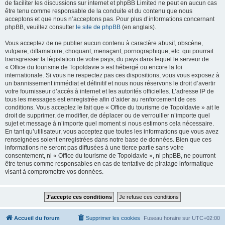
de faciliter les discussions sur internet et phpBB Limited ne peut en aucun cas
être tenu comme responsable de la conduite et du contenu que nous
acceptons et que nous n’acceptons pas. Pour plus d’informations concernant
phpBB, veuillez consulter
le site de phpBB
(en anglais).
Vous acceptez de ne publier aucun contenu à caractère abusif, obscène,
vulgaire, diffamatoire, choquant, menaçant, pornographique, etc. qui pourrait
transgresser la législation de votre pays, du pays dans lequel le serveur de
« Office du tourisme de Topoldavie » est hébergé ou encore la loi
internationale. Si vous ne respectez pas ces dispositions, vous vous exposez à
un bannissement immédiat et définitif et nous nous réservons le droit d’avertir
votre fournisseur d’accès à internet et les autorités officielles. L’adresse IP de
tous les messages est enregistrée afin d’aider au renforcement de ces
conditions. Vous acceptez le fait que « Office du tourisme de Topoldavie » ait le
droit de supprimer, de modifier, de déplacer ou de verrouiller n’importe quel
sujet et message à n’importe quel moment si nous estimons cela nécessaire.
En tant qu’utilisateur, vous acceptez que toutes les informations que vous avez
renseignées soient enregistrées dans notre base de données. Bien que ces
informations ne seront pas diffusées à une tierce partie sans votre
consentement, ni « Office du tourisme de Topoldavie », ni phpBB, ne pourront
être tenus comme responsables en cas de tentative de piratage informatique
visant à compromettre vos données.
Accueil du forum
Supprimer les cookies
Fuseau horaire sur
UTC+02:00