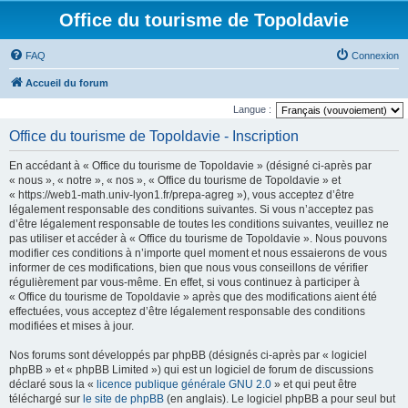
Office du tourisme de Topoldavie
FAQ
Connexion
Accueil du forum
Langue :
Office du tourisme de Topoldavie - Inscription
En accédant à « Office du tourisme de Topoldavie » (désigné ci-après par
« nous », « notre », « nos », « Office du tourisme de Topoldavie » et
« https://web1-math.univ-lyon1.fr/prepa-agreg »), vous acceptez d’être
légalement responsable des conditions suivantes. Si vous n’acceptez pas
d’être légalement responsable de toutes les conditions suivantes, veuillez ne
pas utiliser et accéder à « Office du tourisme de Topoldavie ». Nous pouvons
modifier ces conditions à n’importe quel moment et nous essaierons de vous
informer de ces modifications, bien que nous vous conseillons de vérifier
régulièrement par vous-même. En effet, si vous continuez à participer à
« Office du tourisme de Topoldavie » après que des modifications aient été
effectuées, vous acceptez d’être légalement responsable des conditions
modifiées et mises à jour.
Nos forums sont développés par phpBB (désignés ci-après par « logiciel
phpBB » et « phpBB Limited ») qui est un logiciel de forum de discussions
déclaré sous la «
licence publique générale GNU 2.0
» et qui peut être
téléchargé sur
le site de phpBB
(en anglais). Le logiciel phpBB a pour seul but