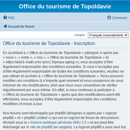
Office du tourisme de Topoldavie
FAQ
Connexion
Accueil du forum
Langue :
Office du tourisme de Topoldavie - Inscription
En accédant à « Office du tourisme de Topoldavie » (désigné ci-après par
« nous », « notre », « nos », « Office du tourisme de Topoldavie » et
« https://web1-math.univ-lyon1.fr/prepa-agreg »), vous acceptez d’être
légalement responsable des conditions suivantes. Si vous n’acceptez pas
d’être légalement responsable de toutes les conditions suivantes, veuillez ne
pas utiliser et accéder à « Office du tourisme de Topoldavie ». Nous pouvons
modifier ces conditions à n’importe quel moment et nous essaierons de vous
informer de ces modifications, bien que nous vous conseillons de vérifier
régulièrement par vous-même. En effet, si vous continuez à participer à
« Office du tourisme de Topoldavie » après que des modifications aient été
effectuées, vous acceptez d’être légalement responsable des conditions
modifiées et mises à jour.
Nos forums sont développés par phpBB (désignés ci-après par « logiciel
phpBB » et « phpBB Limited ») qui est un logiciel de forum de discussions
déclaré sous la «
licence publique générale GNU 2.0
» et qui peut être
téléchargé sur
le site de phpBB
(en anglais). Le logiciel phpBB a pour seul but