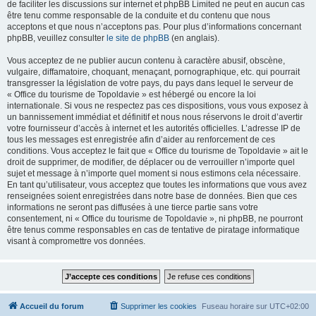
de faciliter les discussions sur internet et phpBB Limited ne peut en aucun cas
être tenu comme responsable de la conduite et du contenu que nous
acceptons et que nous n’acceptons pas. Pour plus d’informations concernant
phpBB, veuillez consulter
le site de phpBB
(en anglais).
Vous acceptez de ne publier aucun contenu à caractère abusif, obscène,
vulgaire, diffamatoire, choquant, menaçant, pornographique, etc. qui pourrait
transgresser la législation de votre pays, du pays dans lequel le serveur de
« Office du tourisme de Topoldavie » est hébergé ou encore la loi
internationale. Si vous ne respectez pas ces dispositions, vous vous exposez à
un bannissement immédiat et définitif et nous nous réservons le droit d’avertir
votre fournisseur d’accès à internet et les autorités officielles. L’adresse IP de
tous les messages est enregistrée afin d’aider au renforcement de ces
conditions. Vous acceptez le fait que « Office du tourisme de Topoldavie » ait le
droit de supprimer, de modifier, de déplacer ou de verrouiller n’importe quel
sujet et message à n’importe quel moment si nous estimons cela nécessaire.
En tant qu’utilisateur, vous acceptez que toutes les informations que vous avez
renseignées soient enregistrées dans notre base de données. Bien que ces
informations ne seront pas diffusées à une tierce partie sans votre
consentement, ni « Office du tourisme de Topoldavie », ni phpBB, ne pourront
être tenus comme responsables en cas de tentative de piratage informatique
visant à compromettre vos données.
Accueil du forum
Supprimer les cookies
Fuseau horaire sur
UTC+02:00