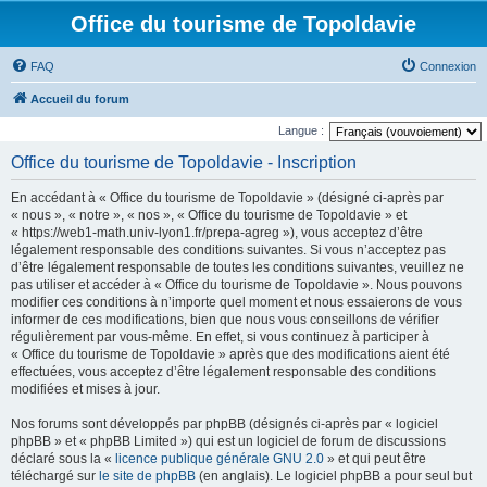
Office du tourisme de Topoldavie
FAQ
Connexion
Accueil du forum
Langue :
Office du tourisme de Topoldavie - Inscription
En accédant à « Office du tourisme de Topoldavie » (désigné ci-après par
« nous », « notre », « nos », « Office du tourisme de Topoldavie » et
« https://web1-math.univ-lyon1.fr/prepa-agreg »), vous acceptez d’être
légalement responsable des conditions suivantes. Si vous n’acceptez pas
d’être légalement responsable de toutes les conditions suivantes, veuillez ne
pas utiliser et accéder à « Office du tourisme de Topoldavie ». Nous pouvons
modifier ces conditions à n’importe quel moment et nous essaierons de vous
informer de ces modifications, bien que nous vous conseillons de vérifier
régulièrement par vous-même. En effet, si vous continuez à participer à
« Office du tourisme de Topoldavie » après que des modifications aient été
effectuées, vous acceptez d’être légalement responsable des conditions
modifiées et mises à jour.
Nos forums sont développés par phpBB (désignés ci-après par « logiciel
phpBB » et « phpBB Limited ») qui est un logiciel de forum de discussions
déclaré sous la «
licence publique générale GNU 2.0
» et qui peut être
téléchargé sur
le site de phpBB
(en anglais). Le logiciel phpBB a pour seul but