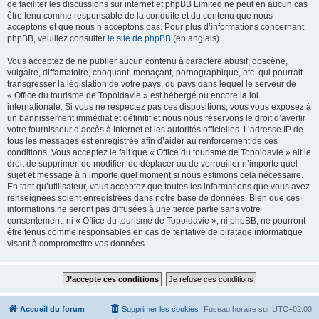
de faciliter les discussions sur internet et phpBB Limited ne peut en aucun cas
être tenu comme responsable de la conduite et du contenu que nous
acceptons et que nous n’acceptons pas. Pour plus d’informations concernant
phpBB, veuillez consulter
le site de phpBB
(en anglais).
Vous acceptez de ne publier aucun contenu à caractère abusif, obscène,
vulgaire, diffamatoire, choquant, menaçant, pornographique, etc. qui pourrait
transgresser la législation de votre pays, du pays dans lequel le serveur de
« Office du tourisme de Topoldavie » est hébergé ou encore la loi
internationale. Si vous ne respectez pas ces dispositions, vous vous exposez à
un bannissement immédiat et définitif et nous nous réservons le droit d’avertir
votre fournisseur d’accès à internet et les autorités officielles. L’adresse IP de
tous les messages est enregistrée afin d’aider au renforcement de ces
conditions. Vous acceptez le fait que « Office du tourisme de Topoldavie » ait le
droit de supprimer, de modifier, de déplacer ou de verrouiller n’importe quel
sujet et message à n’importe quel moment si nous estimons cela nécessaire.
En tant qu’utilisateur, vous acceptez que toutes les informations que vous avez
renseignées soient enregistrées dans notre base de données. Bien que ces
informations ne seront pas diffusées à une tierce partie sans votre
consentement, ni « Office du tourisme de Topoldavie », ni phpBB, ne pourront
être tenus comme responsables en cas de tentative de piratage informatique
visant à compromettre vos données.
Accueil du forum
Supprimer les cookies
Fuseau horaire sur
UTC+02:00