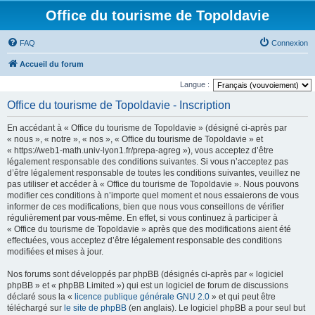
Office du tourisme de Topoldavie
FAQ
Connexion
Accueil du forum
Langue :
Office du tourisme de Topoldavie - Inscription
En accédant à « Office du tourisme de Topoldavie » (désigné ci-après par
« nous », « notre », « nos », « Office du tourisme de Topoldavie » et
« https://web1-math.univ-lyon1.fr/prepa-agreg »), vous acceptez d’être
légalement responsable des conditions suivantes. Si vous n’acceptez pas
d’être légalement responsable de toutes les conditions suivantes, veuillez ne
pas utiliser et accéder à « Office du tourisme de Topoldavie ». Nous pouvons
modifier ces conditions à n’importe quel moment et nous essaierons de vous
informer de ces modifications, bien que nous vous conseillons de vérifier
régulièrement par vous-même. En effet, si vous continuez à participer à
« Office du tourisme de Topoldavie » après que des modifications aient été
effectuées, vous acceptez d’être légalement responsable des conditions
modifiées et mises à jour.
Nos forums sont développés par phpBB (désignés ci-après par « logiciel
phpBB » et « phpBB Limited ») qui est un logiciel de forum de discussions
déclaré sous la «
licence publique générale GNU 2.0
» et qui peut être
téléchargé sur
le site de phpBB
(en anglais). Le logiciel phpBB a pour seul but