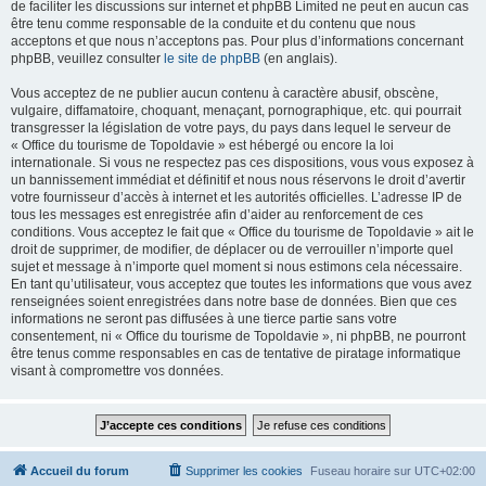
de faciliter les discussions sur internet et phpBB Limited ne peut en aucun cas
être tenu comme responsable de la conduite et du contenu que nous
acceptons et que nous n’acceptons pas. Pour plus d’informations concernant
phpBB, veuillez consulter
le site de phpBB
(en anglais).
Vous acceptez de ne publier aucun contenu à caractère abusif, obscène,
vulgaire, diffamatoire, choquant, menaçant, pornographique, etc. qui pourrait
transgresser la législation de votre pays, du pays dans lequel le serveur de
« Office du tourisme de Topoldavie » est hébergé ou encore la loi
internationale. Si vous ne respectez pas ces dispositions, vous vous exposez à
un bannissement immédiat et définitif et nous nous réservons le droit d’avertir
votre fournisseur d’accès à internet et les autorités officielles. L’adresse IP de
tous les messages est enregistrée afin d’aider au renforcement de ces
conditions. Vous acceptez le fait que « Office du tourisme de Topoldavie » ait le
droit de supprimer, de modifier, de déplacer ou de verrouiller n’importe quel
sujet et message à n’importe quel moment si nous estimons cela nécessaire.
En tant qu’utilisateur, vous acceptez que toutes les informations que vous avez
renseignées soient enregistrées dans notre base de données. Bien que ces
informations ne seront pas diffusées à une tierce partie sans votre
consentement, ni « Office du tourisme de Topoldavie », ni phpBB, ne pourront
être tenus comme responsables en cas de tentative de piratage informatique
visant à compromettre vos données.
Accueil du forum
Supprimer les cookies
Fuseau horaire sur
UTC+02:00