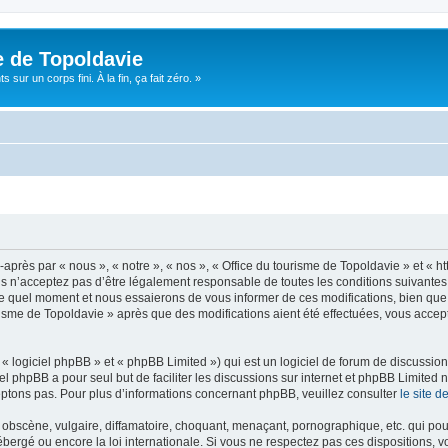
e de Topoldavie
sur un corps fini. À la fin, ça fait zéro. »
après par « nous », « notre », « nos », « Office du tourisme de Topoldavie » et « h
 n’acceptez pas d’être légalement responsable de toutes les conditions suivantes, v
e quel moment et nous essaierons de vous informer de ces modifications, bien que 
ourisme de Topoldavie » après que des modifications aient été effectuées, vous acce
 logiciel phpBB » et « phpBB Limited ») qui est un logiciel de forum de discussio
iel phpBB a pour seul but de faciliter les discussions sur internet et phpBB Limit
ptons pas. Pour plus d’informations concernant phpBB, veuillez consulter
le site 
obscène, vulgaire, diffamatoire, choquant, menaçant, pornographique, etc. qui pourr
ébergé ou encore la loi internationale. Si vous ne respectez pas ces dispositions, 