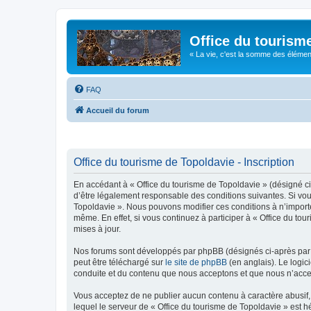
Office du tourism
« La vie, c'est la somme des éléments 
FAQ
Accueil du forum
Office du tourisme de Topoldavie - Inscription
En accédant à « Office du tourisme de Topoldavie » (désigné ci-
d’être légalement responsable des conditions suivantes. Si vous
Topoldavie ». Nous pouvons modifier ces conditions à n’import
même. En effet, si vous continuez à participer à « Office du t
mises à jour.
Nos forums sont développés par phpBB (désignés ci-après par «
peut être téléchargé sur
le site de phpBB
(en anglais). Le logic
conduite et du contenu que nous acceptons et que nous n’acce
Vous acceptez de ne publier aucun contenu à caractère abusif, 
lequel le serveur de « Office du tourisme de Topoldavie » est h