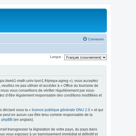
Connexion
Langue :
ttps://web1-math.univ-lyon1.fr/prepa-agreg »), vous acceptez
euillez ne pas utiliser et accéder à « Office du tourisme de
nous vous conseillons de vérifier régulièrement par vous-
ptez d’être légalement responsable des conditions modifiées et
ns déclaré sous la «
licence publique générale GNU 2.0
» et qui
ed ne peut en aucun cas être tenu comme responsable de la
de phpBB
(en anglais).
ait transgresser la législation de votre pays, du pays dans
vous vous exposez à un bannissement immédiat et définitif et