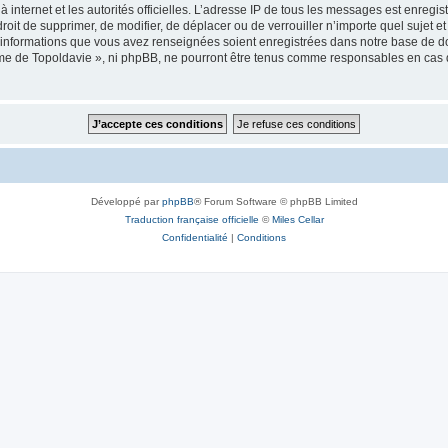
 à internet et les autorités officielles. L’adresse IP de tous les messages est enregi
e droit de supprimer, de modifier, de déplacer ou de verrouiller n’importe quel suje
es informations que vous avez renseignées soient enregistrées dans notre base de 
isme de Topoldavie », ni phpBB, ne pourront être tenus comme responsables en cas 
Développé par
phpBB
® Forum Software © phpBB Limited
Traduction française officielle
©
Miles Cellar
Confidentialité
|
Conditions