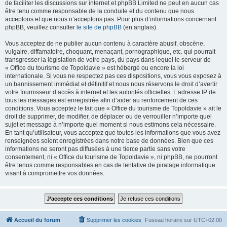
de faciliter les discussions sur internet et phpBB Limited ne peut en aucun cas
être tenu comme responsable de la conduite et du contenu que nous
acceptons et que nous n’acceptons pas. Pour plus d’informations concernant
phpBB, veuillez consulter
le site de phpBB
(en anglais).
Vous acceptez de ne publier aucun contenu à caractère abusif, obscène,
vulgaire, diffamatoire, choquant, menaçant, pornographique, etc. qui pourrait
transgresser la législation de votre pays, du pays dans lequel le serveur de
« Office du tourisme de Topoldavie » est hébergé ou encore la loi
internationale. Si vous ne respectez pas ces dispositions, vous vous exposez à
un bannissement immédiat et définitif et nous nous réservons le droit d’avertir
votre fournisseur d’accès à internet et les autorités officielles. L’adresse IP de
tous les messages est enregistrée afin d’aider au renforcement de ces
conditions. Vous acceptez le fait que « Office du tourisme de Topoldavie » ait le
droit de supprimer, de modifier, de déplacer ou de verrouiller n’importe quel
sujet et message à n’importe quel moment si nous estimons cela nécessaire.
En tant qu’utilisateur, vous acceptez que toutes les informations que vous avez
renseignées soient enregistrées dans notre base de données. Bien que ces
informations ne seront pas diffusées à une tierce partie sans votre
consentement, ni « Office du tourisme de Topoldavie », ni phpBB, ne pourront
être tenus comme responsables en cas de tentative de piratage informatique
visant à compromettre vos données.
Accueil du forum
Supprimer les cookies
Fuseau horaire sur
UTC+02:00