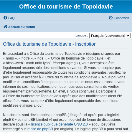
Office du tourisme de Topoldavie
FAQ
Connexion
Accueil du forum
Langue :
Office du tourisme de Topoldavie - Inscription
En accédant à « Office du tourisme de Topoldavie » (désigné ci-après par
« nous », « notre », « nos », « Office du tourisme de Topoldavie » et
« https://web1-math.univ-lyon1.fr/prepa-agreg »), vous acceptez d’être
légalement responsable des conditions suivantes. Si vous n’acceptez pas
d’être légalement responsable de toutes les conditions suivantes, veuillez ne
pas utiliser et accéder à « Office du tourisme de Topoldavie ». Nous pouvons
modifier ces conditions à n’importe quel moment et nous essaierons de vous
informer de ces modifications, bien que nous vous conseillons de vérifier
régulièrement par vous-même. En effet, si vous continuez à participer à
« Office du tourisme de Topoldavie » après que des modifications aient été
effectuées, vous acceptez d’être légalement responsable des conditions
modifiées et mises à jour.
Nos forums sont développés par phpBB (désignés ci-après par « logiciel
phpBB » et « phpBB Limited ») qui est un logiciel de forum de discussions
déclaré sous la «
licence publique générale GNU 2.0
» et qui peut être
téléchargé sur
le site de phpBB
(en anglais). Le logiciel phpBB a pour seul but