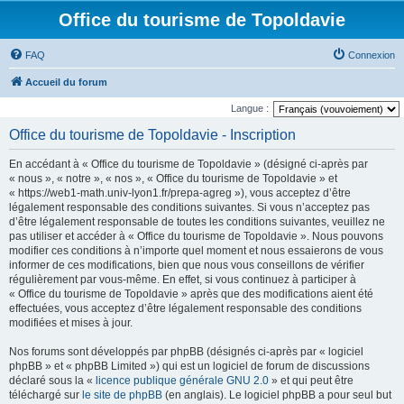
Office du tourisme de Topoldavie
FAQ
Connexion
Accueil du forum
Langue :
Office du tourisme de Topoldavie - Inscription
En accédant à « Office du tourisme de Topoldavie » (désigné ci-après par
« nous », « notre », « nos », « Office du tourisme de Topoldavie » et
« https://web1-math.univ-lyon1.fr/prepa-agreg »), vous acceptez d’être
légalement responsable des conditions suivantes. Si vous n’acceptez pas
d’être légalement responsable de toutes les conditions suivantes, veuillez ne
pas utiliser et accéder à « Office du tourisme de Topoldavie ». Nous pouvons
modifier ces conditions à n’importe quel moment et nous essaierons de vous
informer de ces modifications, bien que nous vous conseillons de vérifier
régulièrement par vous-même. En effet, si vous continuez à participer à
« Office du tourisme de Topoldavie » après que des modifications aient été
effectuées, vous acceptez d’être légalement responsable des conditions
modifiées et mises à jour.
Nos forums sont développés par phpBB (désignés ci-après par « logiciel
phpBB » et « phpBB Limited ») qui est un logiciel de forum de discussions
déclaré sous la «
licence publique générale GNU 2.0
» et qui peut être
téléchargé sur
le site de phpBB
(en anglais). Le logiciel phpBB a pour seul but