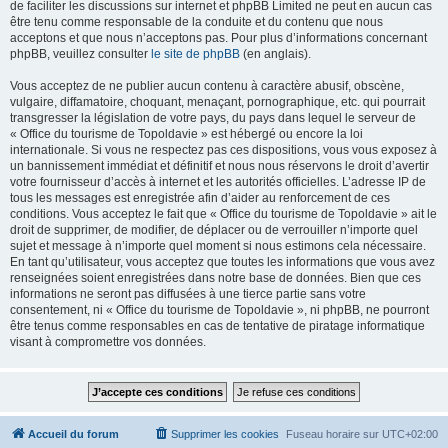
de faciliter les discussions sur internet et phpBB Limited ne peut en aucun cas
être tenu comme responsable de la conduite et du contenu que nous
acceptons et que nous n’acceptons pas. Pour plus d’informations concernant
phpBB, veuillez consulter
le site de phpBB
(en anglais).
Vous acceptez de ne publier aucun contenu à caractère abusif, obscène,
vulgaire, diffamatoire, choquant, menaçant, pornographique, etc. qui pourrait
transgresser la législation de votre pays, du pays dans lequel le serveur de
« Office du tourisme de Topoldavie » est hébergé ou encore la loi
internationale. Si vous ne respectez pas ces dispositions, vous vous exposez à
un bannissement immédiat et définitif et nous nous réservons le droit d’avertir
votre fournisseur d’accès à internet et les autorités officielles. L’adresse IP de
tous les messages est enregistrée afin d’aider au renforcement de ces
conditions. Vous acceptez le fait que « Office du tourisme de Topoldavie » ait le
droit de supprimer, de modifier, de déplacer ou de verrouiller n’importe quel
sujet et message à n’importe quel moment si nous estimons cela nécessaire.
En tant qu’utilisateur, vous acceptez que toutes les informations que vous avez
renseignées soient enregistrées dans notre base de données. Bien que ces
informations ne seront pas diffusées à une tierce partie sans votre
consentement, ni « Office du tourisme de Topoldavie », ni phpBB, ne pourront
être tenus comme responsables en cas de tentative de piratage informatique
visant à compromettre vos données.
Accueil du forum
Supprimer les cookies
Fuseau horaire sur
UTC+02:00