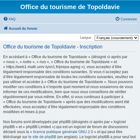
Office du tourisme de Topoldavie
FAQ
Connexion
Accueil du forum
Langue :
Office du tourisme de Topoldavie - Inscription
En accédant à « Office du tourisme de Topoldavie » (désigné ci-après par
« nous », « notre », « nos », « Office du tourisme de Topoldavie » et
« https://web1-math.univ-lyon1.fr/prepa-agreg »), vous acceptez d’être
légalement responsable des conditions suivantes. Si vous n’acceptez pas
d’être légalement responsable de toutes les conditions suivantes, veuillez ne
pas utiliser et accéder à « Office du tourisme de Topoldavie ». Nous pouvons
modifier ces conditions à n’importe quel moment et nous essaierons de vous
informer de ces modifications, bien que nous vous conseillons de vérifier
régulièrement par vous-même. En effet, si vous continuez à participer à
« Office du tourisme de Topoldavie » après que des modifications aient été
effectuées, vous acceptez d’être légalement responsable des conditions
modifiées et mises à jour.
Nos forums sont développés par phpBB (désignés ci-après par « logiciel
phpBB » et « phpBB Limited ») qui est un logiciel de forum de discussions
déclaré sous la «
licence publique générale GNU 2.0
» et qui peut être
téléchargé sur
le site de phpBB
(en anglais). Le logiciel phpBB a pour seul but