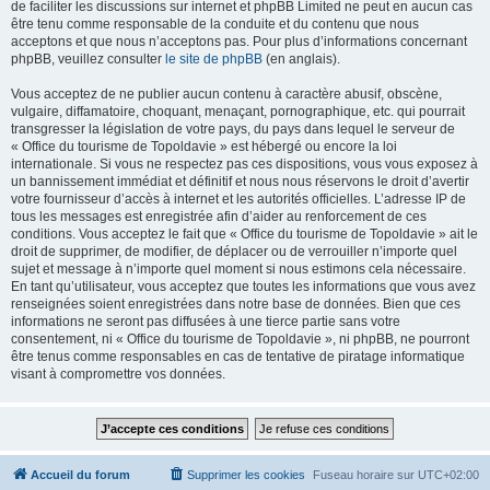
de faciliter les discussions sur internet et phpBB Limited ne peut en aucun cas
être tenu comme responsable de la conduite et du contenu que nous
acceptons et que nous n’acceptons pas. Pour plus d’informations concernant
phpBB, veuillez consulter
le site de phpBB
(en anglais).
Vous acceptez de ne publier aucun contenu à caractère abusif, obscène,
vulgaire, diffamatoire, choquant, menaçant, pornographique, etc. qui pourrait
transgresser la législation de votre pays, du pays dans lequel le serveur de
« Office du tourisme de Topoldavie » est hébergé ou encore la loi
internationale. Si vous ne respectez pas ces dispositions, vous vous exposez à
un bannissement immédiat et définitif et nous nous réservons le droit d’avertir
votre fournisseur d’accès à internet et les autorités officielles. L’adresse IP de
tous les messages est enregistrée afin d’aider au renforcement de ces
conditions. Vous acceptez le fait que « Office du tourisme de Topoldavie » ait le
droit de supprimer, de modifier, de déplacer ou de verrouiller n’importe quel
sujet et message à n’importe quel moment si nous estimons cela nécessaire.
En tant qu’utilisateur, vous acceptez que toutes les informations que vous avez
renseignées soient enregistrées dans notre base de données. Bien que ces
informations ne seront pas diffusées à une tierce partie sans votre
consentement, ni « Office du tourisme de Topoldavie », ni phpBB, ne pourront
être tenus comme responsables en cas de tentative de piratage informatique
visant à compromettre vos données.
Accueil du forum
Supprimer les cookies
Fuseau horaire sur
UTC+02:00