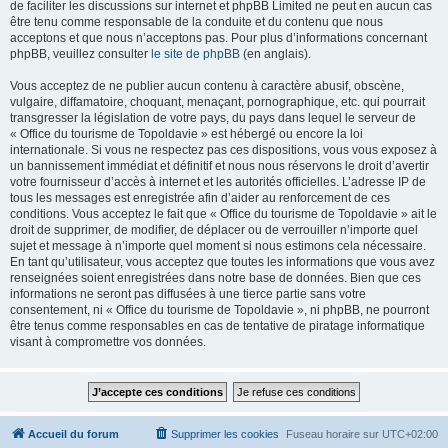
de faciliter les discussions sur internet et phpBB Limited ne peut en aucun cas
être tenu comme responsable de la conduite et du contenu que nous
acceptons et que nous n’acceptons pas. Pour plus d’informations concernant
phpBB, veuillez consulter
le site de phpBB
(en anglais).
Vous acceptez de ne publier aucun contenu à caractère abusif, obscène,
vulgaire, diffamatoire, choquant, menaçant, pornographique, etc. qui pourrait
transgresser la législation de votre pays, du pays dans lequel le serveur de
« Office du tourisme de Topoldavie » est hébergé ou encore la loi
internationale. Si vous ne respectez pas ces dispositions, vous vous exposez à
un bannissement immédiat et définitif et nous nous réservons le droit d’avertir
votre fournisseur d’accès à internet et les autorités officielles. L’adresse IP de
tous les messages est enregistrée afin d’aider au renforcement de ces
conditions. Vous acceptez le fait que « Office du tourisme de Topoldavie » ait le
droit de supprimer, de modifier, de déplacer ou de verrouiller n’importe quel
sujet et message à n’importe quel moment si nous estimons cela nécessaire.
En tant qu’utilisateur, vous acceptez que toutes les informations que vous avez
renseignées soient enregistrées dans notre base de données. Bien que ces
informations ne seront pas diffusées à une tierce partie sans votre
consentement, ni « Office du tourisme de Topoldavie », ni phpBB, ne pourront
être tenus comme responsables en cas de tentative de piratage informatique
visant à compromettre vos données.
Accueil du forum
Supprimer les cookies
Fuseau horaire sur
UTC+02:00