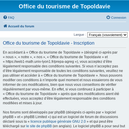
Office du tourisme de Topoldavie
FAQ
Connexion
Accueil du forum
Langue :
Office du tourisme de Topoldavie - Inscription
En accédant à « Office du tourisme de Topoldavie » (désigné ci-après par
« nous », « notre », « nos », « Office du tourisme de Topoldavie » et
« https://web1-math.univ-lyon1.fr/prepa-agreg »), vous acceptez d’être
légalement responsable des conditions suivantes. Si vous n’acceptez pas
d’être légalement responsable de toutes les conditions suivantes, veuillez ne
pas utiliser et accéder à « Office du tourisme de Topoldavie ». Nous pouvons
modifier ces conditions à n’importe quel moment et nous essaierons de vous
informer de ces modifications, bien que nous vous conseillons de vérifier
régulièrement par vous-même. En effet, si vous continuez à participer à
« Office du tourisme de Topoldavie » après que des modifications aient été
effectuées, vous acceptez d’être légalement responsable des conditions
modifiées et mises à jour.
Nos forums sont développés par phpBB (désignés ci-après par « logiciel
phpBB » et « phpBB Limited ») qui est un logiciel de forum de discussions
déclaré sous la «
licence publique générale GNU 2.0
» et qui peut être
téléchargé sur
le site de phpBB
(en anglais). Le logiciel phpBB a pour seul but