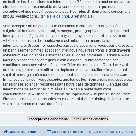
de faciliter les discussions sur internet et phpBB Limited ne peut en aucun cas
être tenu comme responsable de la conduite et du contenu que nous
acceptons et que nous n’acceptons pas. Pour plus d’informations concernant
phpBB, veuillez consulter
le site de phpBB
(en anglais).
Vous acceptez de ne publier aucun contenu à caractère abusif, obscène,
vulgaire, diffamatoire, choquant, menaçant, pornographique, etc. qui pourrait
transgresser la législation de votre pays, du pays dans lequel le serveur de
« Office du tourisme de Topoldavie » est hébergé ou encore la loi
internationale. Si vous ne respectez pas ces dispositions, vous vous exposez à
un bannissement immédiat et définitif et nous nous réservons le droit d’avertir
votre fournisseur d’accès à internet et les autorités officielles. L’adresse IP de
tous les messages est enregistrée afin d’aider au renforcement de ces
conditions. Vous acceptez le fait que « Office du tourisme de Topoldavie » ait le
droit de supprimer, de modifier, de déplacer ou de verrouiller n’importe quel
sujet et message à n’importe quel moment si nous estimons cela nécessaire.
En tant qu’utilisateur, vous acceptez que toutes les informations que vous avez
renseignées soient enregistrées dans notre base de données. Bien que ces
informations ne seront pas diffusées à une tierce partie sans votre
consentement, ni « Office du tourisme de Topoldavie », ni phpBB, ne pourront
être tenus comme responsables en cas de tentative de piratage informatique
visant à compromettre vos données.
Accueil du forum
Supprimer les cookies
Fuseau horaire sur
UTC+02:00