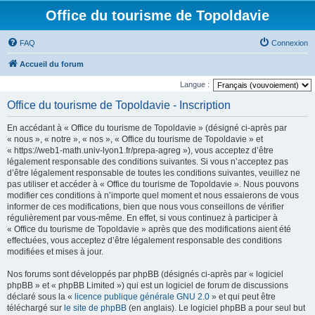
Office du tourisme de Topoldavie
FAQ
Connexion
Accueil du forum
Langue :
Office du tourisme de Topoldavie - Inscription
En accédant à « Office du tourisme de Topoldavie » (désigné ci-après par
« nous », « notre », « nos », « Office du tourisme de Topoldavie » et
« https://web1-math.univ-lyon1.fr/prepa-agreg »), vous acceptez d’être
légalement responsable des conditions suivantes. Si vous n’acceptez pas
d’être légalement responsable de toutes les conditions suivantes, veuillez ne
pas utiliser et accéder à « Office du tourisme de Topoldavie ». Nous pouvons
modifier ces conditions à n’importe quel moment et nous essaierons de vous
informer de ces modifications, bien que nous vous conseillons de vérifier
régulièrement par vous-même. En effet, si vous continuez à participer à
« Office du tourisme de Topoldavie » après que des modifications aient été
effectuées, vous acceptez d’être légalement responsable des conditions
modifiées et mises à jour.
Nos forums sont développés par phpBB (désignés ci-après par « logiciel
phpBB » et « phpBB Limited ») qui est un logiciel de forum de discussions
déclaré sous la «
licence publique générale GNU 2.0
» et qui peut être
téléchargé sur
le site de phpBB
(en anglais). Le logiciel phpBB a pour seul but