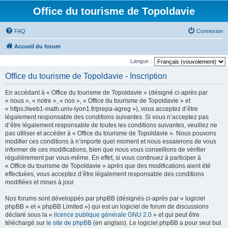
Office du tourisme de Topoldavie
FAQ
Connexion
Accueil du forum
Langue :
Office du tourisme de Topoldavie - Inscription
En accédant à « Office du tourisme de Topoldavie » (désigné ci-après par
« nous », « notre », « nos », « Office du tourisme de Topoldavie » et
« https://web1-math.univ-lyon1.fr/prepa-agreg »), vous acceptez d’être
légalement responsable des conditions suivantes. Si vous n’acceptez pas
d’être légalement responsable de toutes les conditions suivantes, veuillez ne
pas utiliser et accéder à « Office du tourisme de Topoldavie ». Nous pouvons
modifier ces conditions à n’importe quel moment et nous essaierons de vous
informer de ces modifications, bien que nous vous conseillons de vérifier
régulièrement par vous-même. En effet, si vous continuez à participer à
« Office du tourisme de Topoldavie » après que des modifications aient été
effectuées, vous acceptez d’être légalement responsable des conditions
modifiées et mises à jour.
Nos forums sont développés par phpBB (désignés ci-après par « logiciel
phpBB » et « phpBB Limited ») qui est un logiciel de forum de discussions
déclaré sous la «
licence publique générale GNU 2.0
» et qui peut être
téléchargé sur
le site de phpBB
(en anglais). Le logiciel phpBB a pour seul but