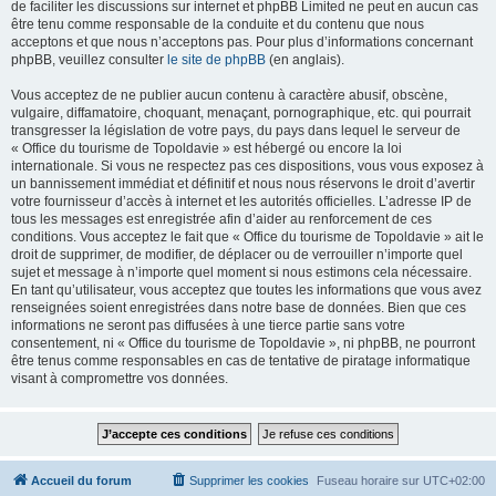
de faciliter les discussions sur internet et phpBB Limited ne peut en aucun cas
être tenu comme responsable de la conduite et du contenu que nous
acceptons et que nous n’acceptons pas. Pour plus d’informations concernant
phpBB, veuillez consulter
le site de phpBB
(en anglais).
Vous acceptez de ne publier aucun contenu à caractère abusif, obscène,
vulgaire, diffamatoire, choquant, menaçant, pornographique, etc. qui pourrait
transgresser la législation de votre pays, du pays dans lequel le serveur de
« Office du tourisme de Topoldavie » est hébergé ou encore la loi
internationale. Si vous ne respectez pas ces dispositions, vous vous exposez à
un bannissement immédiat et définitif et nous nous réservons le droit d’avertir
votre fournisseur d’accès à internet et les autorités officielles. L’adresse IP de
tous les messages est enregistrée afin d’aider au renforcement de ces
conditions. Vous acceptez le fait que « Office du tourisme de Topoldavie » ait le
droit de supprimer, de modifier, de déplacer ou de verrouiller n’importe quel
sujet et message à n’importe quel moment si nous estimons cela nécessaire.
En tant qu’utilisateur, vous acceptez que toutes les informations que vous avez
renseignées soient enregistrées dans notre base de données. Bien que ces
informations ne seront pas diffusées à une tierce partie sans votre
consentement, ni « Office du tourisme de Topoldavie », ni phpBB, ne pourront
être tenus comme responsables en cas de tentative de piratage informatique
visant à compromettre vos données.
Accueil du forum
Supprimer les cookies
Fuseau horaire sur
UTC+02:00