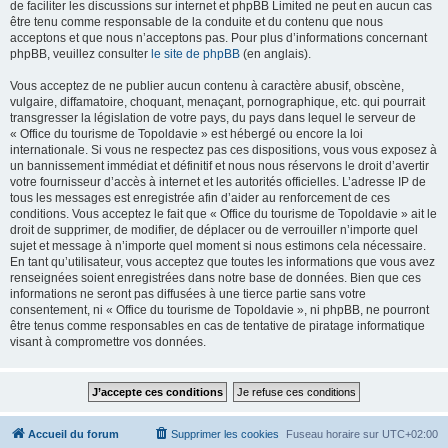
de faciliter les discussions sur internet et phpBB Limited ne peut en aucun cas
être tenu comme responsable de la conduite et du contenu que nous
acceptons et que nous n’acceptons pas. Pour plus d’informations concernant
phpBB, veuillez consulter
le site de phpBB
(en anglais).
Vous acceptez de ne publier aucun contenu à caractère abusif, obscène,
vulgaire, diffamatoire, choquant, menaçant, pornographique, etc. qui pourrait
transgresser la législation de votre pays, du pays dans lequel le serveur de
« Office du tourisme de Topoldavie » est hébergé ou encore la loi
internationale. Si vous ne respectez pas ces dispositions, vous vous exposez à
un bannissement immédiat et définitif et nous nous réservons le droit d’avertir
votre fournisseur d’accès à internet et les autorités officielles. L’adresse IP de
tous les messages est enregistrée afin d’aider au renforcement de ces
conditions. Vous acceptez le fait que « Office du tourisme de Topoldavie » ait le
droit de supprimer, de modifier, de déplacer ou de verrouiller n’importe quel
sujet et message à n’importe quel moment si nous estimons cela nécessaire.
En tant qu’utilisateur, vous acceptez que toutes les informations que vous avez
renseignées soient enregistrées dans notre base de données. Bien que ces
informations ne seront pas diffusées à une tierce partie sans votre
consentement, ni « Office du tourisme de Topoldavie », ni phpBB, ne pourront
être tenus comme responsables en cas de tentative de piratage informatique
visant à compromettre vos données.
Accueil du forum
Supprimer les cookies
Fuseau horaire sur
UTC+02:00