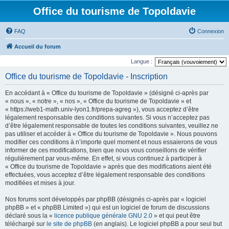
Office du tourisme de Topoldavie
FAQ
Connexion
Accueil du forum
Langue :
Office du tourisme de Topoldavie - Inscription
En accédant à « Office du tourisme de Topoldavie » (désigné ci-après par
« nous », « notre », « nos », « Office du tourisme de Topoldavie » et
« https://web1-math.univ-lyon1.fr/prepa-agreg »), vous acceptez d’être
légalement responsable des conditions suivantes. Si vous n’acceptez pas
d’être légalement responsable de toutes les conditions suivantes, veuillez ne
pas utiliser et accéder à « Office du tourisme de Topoldavie ». Nous pouvons
modifier ces conditions à n’importe quel moment et nous essaierons de vous
informer de ces modifications, bien que nous vous conseillons de vérifier
régulièrement par vous-même. En effet, si vous continuez à participer à
« Office du tourisme de Topoldavie » après que des modifications aient été
effectuées, vous acceptez d’être légalement responsable des conditions
modifiées et mises à jour.
Nos forums sont développés par phpBB (désignés ci-après par « logiciel
phpBB » et « phpBB Limited ») qui est un logiciel de forum de discussions
déclaré sous la «
licence publique générale GNU 2.0
» et qui peut être
téléchargé sur
le site de phpBB
(en anglais). Le logiciel phpBB a pour seul but