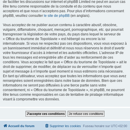
de faciliter les discussions sur internet et phpBB Limited ne peut en aucun cas
être tenu comme responsable de la conduite et du contenu que nous
acceptons et que nous n’acceptons pas. Pour plus d’informations concernant
phpBB, veuillez consulter
le site de phpBB
(en anglais).
Vous acceptez de ne publier aucun contenu à caractère abusif, obscène,
vulgaire, diffamatoire, choquant, menaçant, pornographique, etc. qui pourrait
transgresser la législation de votre pays, du pays dans lequel le serveur de
« Office du tourisme de Topoldavie » est hébergé ou encore la loi
internationale. Si vous ne respectez pas ces dispositions, vous vous exposez à
un bannissement immédiat et définitif et nous nous réservons le droit d’avertir
votre fournisseur d’accès à internet et les autorités officielles. L’adresse IP de
tous les messages est enregistrée afin d’aider au renforcement de ces
conditions. Vous acceptez le fait que « Office du tourisme de Topoldavie » ait le
droit de supprimer, de modifier, de déplacer ou de verrouiller n’importe quel
sujet et message à n’importe quel moment si nous estimons cela nécessaire.
En tant qu’utilisateur, vous acceptez que toutes les informations que vous avez
renseignées soient enregistrées dans notre base de données. Bien que ces
informations ne seront pas diffusées à une tierce partie sans votre
consentement, ni « Office du tourisme de Topoldavie », ni phpBB, ne pourront
être tenus comme responsables en cas de tentative de piratage informatique
visant à compromettre vos données.
Accueil du forum
Supprimer les cookies
Fuseau horaire sur
UTC+02:00