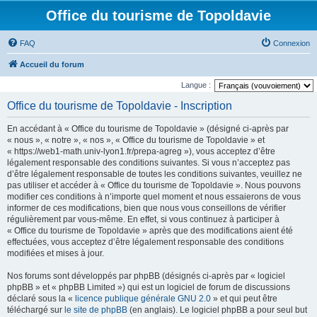
Office du tourisme de Topoldavie
FAQ
Connexion
Accueil du forum
Langue :
Office du tourisme de Topoldavie - Inscription
En accédant à « Office du tourisme de Topoldavie » (désigné ci-après par
« nous », « notre », « nos », « Office du tourisme de Topoldavie » et
« https://web1-math.univ-lyon1.fr/prepa-agreg »), vous acceptez d’être
légalement responsable des conditions suivantes. Si vous n’acceptez pas
d’être légalement responsable de toutes les conditions suivantes, veuillez ne
pas utiliser et accéder à « Office du tourisme de Topoldavie ». Nous pouvons
modifier ces conditions à n’importe quel moment et nous essaierons de vous
informer de ces modifications, bien que nous vous conseillons de vérifier
régulièrement par vous-même. En effet, si vous continuez à participer à
« Office du tourisme de Topoldavie » après que des modifications aient été
effectuées, vous acceptez d’être légalement responsable des conditions
modifiées et mises à jour.
Nos forums sont développés par phpBB (désignés ci-après par « logiciel
phpBB » et « phpBB Limited ») qui est un logiciel de forum de discussions
déclaré sous la «
licence publique générale GNU 2.0
» et qui peut être
téléchargé sur
le site de phpBB
(en anglais). Le logiciel phpBB a pour seul but