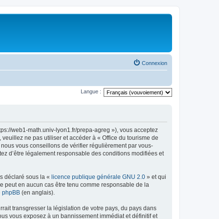
Connexion
Langue :
ttps://web1-math.univ-lyon1.fr/prepa-agreg »), vous acceptez
euillez ne pas utiliser et accéder à « Office du tourisme de
nous vous conseillons de vérifier régulièrement par vous-
ptez d’être légalement responsable des conditions modifiées et
ns déclaré sous la «
licence publique générale GNU 2.0
» et qui
ed ne peut en aucun cas être tenu comme responsable de la
de phpBB
(en anglais).
ait transgresser la législation de votre pays, du pays dans
vous vous exposez à un bannissement immédiat et définitif et