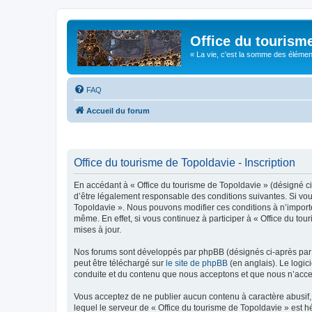
Office du tourism
« La vie, c'est la somme des éléments 
FAQ
Accueil du forum
Office du tourisme de Topoldavie - Inscription
En accédant à « Office du tourisme de Topoldavie » (désigné ci-
d’être légalement responsable des conditions suivantes. Si vous
Topoldavie ». Nous pouvons modifier ces conditions à n’import
même. En effet, si vous continuez à participer à « Office du t
mises à jour.
Nos forums sont développés par phpBB (désignés ci-après par «
peut être téléchargé sur
le site de phpBB
(en anglais). Le logic
conduite et du contenu que nous acceptons et que nous n’acce
Vous acceptez de ne publier aucun contenu à caractère abusif, 
lequel le serveur de « Office du tourisme de Topoldavie » est h