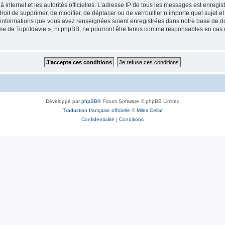
 à internet et les autorités officielles. L’adresse IP de tous les messages est enregi
e droit de supprimer, de modifier, de déplacer ou de verrouiller n’importe quel suje
es informations que vous avez renseignées soient enregistrées dans notre base de 
isme de Topoldavie », ni phpBB, ne pourront être tenus comme responsables en cas 
Développé par
phpBB
® Forum Software © phpBB Limited
Traduction française officielle
©
Miles Cellar
Confidentialité
|
Conditions