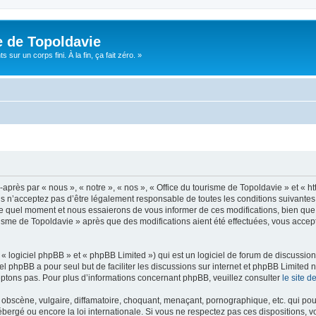
e de Topoldavie
sur un corps fini. À la fin, ça fait zéro. »
après par « nous », « notre », « nos », « Office du tourisme de Topoldavie » et « h
 n’acceptez pas d’être légalement responsable de toutes les conditions suivantes, v
e quel moment et nous essaierons de vous informer de ces modifications, bien que 
ourisme de Topoldavie » après que des modifications aient été effectuées, vous acce
 logiciel phpBB » et « phpBB Limited ») qui est un logiciel de forum de discussio
iel phpBB a pour seul but de faciliter les discussions sur internet et phpBB Limit
ptons pas. Pour plus d’informations concernant phpBB, veuillez consulter
le site 
obscène, vulgaire, diffamatoire, choquant, menaçant, pornographique, etc. qui pourr
ébergé ou encore la loi internationale. Si vous ne respectez pas ces dispositions, 