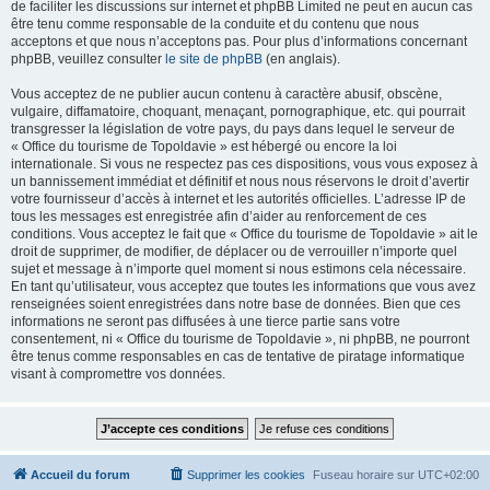
de faciliter les discussions sur internet et phpBB Limited ne peut en aucun cas
être tenu comme responsable de la conduite et du contenu que nous
acceptons et que nous n’acceptons pas. Pour plus d’informations concernant
phpBB, veuillez consulter
le site de phpBB
(en anglais).
Vous acceptez de ne publier aucun contenu à caractère abusif, obscène,
vulgaire, diffamatoire, choquant, menaçant, pornographique, etc. qui pourrait
transgresser la législation de votre pays, du pays dans lequel le serveur de
« Office du tourisme de Topoldavie » est hébergé ou encore la loi
internationale. Si vous ne respectez pas ces dispositions, vous vous exposez à
un bannissement immédiat et définitif et nous nous réservons le droit d’avertir
votre fournisseur d’accès à internet et les autorités officielles. L’adresse IP de
tous les messages est enregistrée afin d’aider au renforcement de ces
conditions. Vous acceptez le fait que « Office du tourisme de Topoldavie » ait le
droit de supprimer, de modifier, de déplacer ou de verrouiller n’importe quel
sujet et message à n’importe quel moment si nous estimons cela nécessaire.
En tant qu’utilisateur, vous acceptez que toutes les informations que vous avez
renseignées soient enregistrées dans notre base de données. Bien que ces
informations ne seront pas diffusées à une tierce partie sans votre
consentement, ni « Office du tourisme de Topoldavie », ni phpBB, ne pourront
être tenus comme responsables en cas de tentative de piratage informatique
visant à compromettre vos données.
Accueil du forum
Supprimer les cookies
Fuseau horaire sur
UTC+02:00