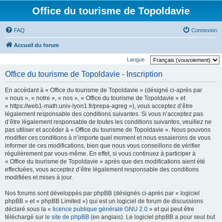
Office du tourisme de Topoldavie
FAQ
Connexion
Accueil du forum
Langue :
Office du tourisme de Topoldavie - Inscription
En accédant à « Office du tourisme de Topoldavie » (désigné ci-après par
« nous », « notre », « nos », « Office du tourisme de Topoldavie » et
« https://web1-math.univ-lyon1.fr/prepa-agreg »), vous acceptez d’être
légalement responsable des conditions suivantes. Si vous n’acceptez pas
d’être légalement responsable de toutes les conditions suivantes, veuillez ne
pas utiliser et accéder à « Office du tourisme de Topoldavie ». Nous pouvons
modifier ces conditions à n’importe quel moment et nous essaierons de vous
informer de ces modifications, bien que nous vous conseillons de vérifier
régulièrement par vous-même. En effet, si vous continuez à participer à
« Office du tourisme de Topoldavie » après que des modifications aient été
effectuées, vous acceptez d’être légalement responsable des conditions
modifiées et mises à jour.
Nos forums sont développés par phpBB (désignés ci-après par « logiciel
phpBB » et « phpBB Limited ») qui est un logiciel de forum de discussions
déclaré sous la «
licence publique générale GNU 2.0
» et qui peut être
téléchargé sur
le site de phpBB
(en anglais). Le logiciel phpBB a pour seul but