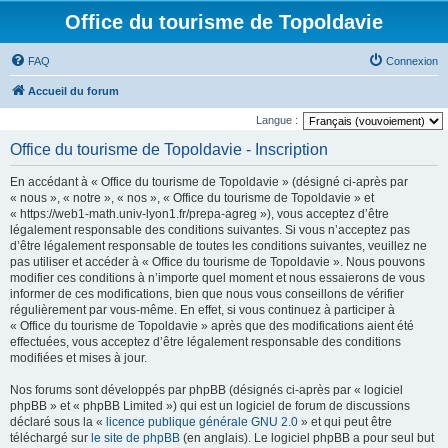
Office du tourisme de Topoldavie
FAQ
Connexion
Accueil du forum
Langue :
Office du tourisme de Topoldavie - Inscription
En accédant à « Office du tourisme de Topoldavie » (désigné ci-après par
« nous », « notre », « nos », « Office du tourisme de Topoldavie » et
« https://web1-math.univ-lyon1.fr/prepa-agreg »), vous acceptez d’être
légalement responsable des conditions suivantes. Si vous n’acceptez pas
d’être légalement responsable de toutes les conditions suivantes, veuillez ne
pas utiliser et accéder à « Office du tourisme de Topoldavie ». Nous pouvons
modifier ces conditions à n’importe quel moment et nous essaierons de vous
informer de ces modifications, bien que nous vous conseillons de vérifier
régulièrement par vous-même. En effet, si vous continuez à participer à
« Office du tourisme de Topoldavie » après que des modifications aient été
effectuées, vous acceptez d’être légalement responsable des conditions
modifiées et mises à jour.
Nos forums sont développés par phpBB (désignés ci-après par « logiciel
phpBB » et « phpBB Limited ») qui est un logiciel de forum de discussions
déclaré sous la «
licence publique générale GNU 2.0
» et qui peut être
téléchargé sur
le site de phpBB
(en anglais). Le logiciel phpBB a pour seul but