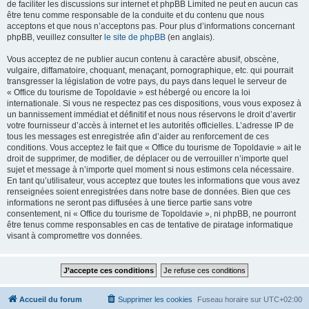
de faciliter les discussions sur internet et phpBB Limited ne peut en aucun cas
être tenu comme responsable de la conduite et du contenu que nous
acceptons et que nous n’acceptons pas. Pour plus d’informations concernant
phpBB, veuillez consulter
le site de phpBB
(en anglais).
Vous acceptez de ne publier aucun contenu à caractère abusif, obscène,
vulgaire, diffamatoire, choquant, menaçant, pornographique, etc. qui pourrait
transgresser la législation de votre pays, du pays dans lequel le serveur de
« Office du tourisme de Topoldavie » est hébergé ou encore la loi
internationale. Si vous ne respectez pas ces dispositions, vous vous exposez à
un bannissement immédiat et définitif et nous nous réservons le droit d’avertir
votre fournisseur d’accès à internet et les autorités officielles. L’adresse IP de
tous les messages est enregistrée afin d’aider au renforcement de ces
conditions. Vous acceptez le fait que « Office du tourisme de Topoldavie » ait le
droit de supprimer, de modifier, de déplacer ou de verrouiller n’importe quel
sujet et message à n’importe quel moment si nous estimons cela nécessaire.
En tant qu’utilisateur, vous acceptez que toutes les informations que vous avez
renseignées soient enregistrées dans notre base de données. Bien que ces
informations ne seront pas diffusées à une tierce partie sans votre
consentement, ni « Office du tourisme de Topoldavie », ni phpBB, ne pourront
être tenus comme responsables en cas de tentative de piratage informatique
visant à compromettre vos données.
Accueil du forum
Supprimer les cookies
Fuseau horaire sur
UTC+02:00