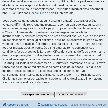
de faciliter les discussions sur internet et phpBB Limited ne peut en aucun cas
être tenu comme responsable de la conduite et du contenu que nous
acceptons et que nous n’acceptons pas. Pour plus d’informations concernant
phpBB, veuillez consulter
le site de phpBB
(en anglais).
Vous acceptez de ne publier aucun contenu à caractère abusif, obscène,
vulgaire, diffamatoire, choquant, menaçant, pornographique, etc. qui pourrait
transgresser la législation de votre pays, du pays dans lequel le serveur de
« Office du tourisme de Topoldavie » est hébergé ou encore la loi
internationale. Si vous ne respectez pas ces dispositions, vous vous exposez à
un bannissement immédiat et définitif et nous nous réservons le droit d’avertir
votre fournisseur d’accès à internet et les autorités officielles. L’adresse IP de
tous les messages est enregistrée afin d’aider au renforcement de ces
conditions. Vous acceptez le fait que « Office du tourisme de Topoldavie » ait le
droit de supprimer, de modifier, de déplacer ou de verrouiller n’importe quel
sujet et message à n’importe quel moment si nous estimons cela nécessaire.
En tant qu’utilisateur, vous acceptez que toutes les informations que vous avez
renseignées soient enregistrées dans notre base de données. Bien que ces
informations ne seront pas diffusées à une tierce partie sans votre
consentement, ni « Office du tourisme de Topoldavie », ni phpBB, ne pourront
être tenus comme responsables en cas de tentative de piratage informatique
visant à compromettre vos données.
Accueil du forum
Supprimer les cookies
Fuseau horaire sur
UTC+02:00