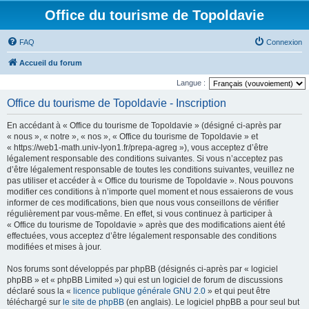
Office du tourisme de Topoldavie
FAQ
Connexion
Accueil du forum
Langue :
Office du tourisme de Topoldavie - Inscription
En accédant à « Office du tourisme de Topoldavie » (désigné ci-après par
« nous », « notre », « nos », « Office du tourisme de Topoldavie » et
« https://web1-math.univ-lyon1.fr/prepa-agreg »), vous acceptez d’être
légalement responsable des conditions suivantes. Si vous n’acceptez pas
d’être légalement responsable de toutes les conditions suivantes, veuillez ne
pas utiliser et accéder à « Office du tourisme de Topoldavie ». Nous pouvons
modifier ces conditions à n’importe quel moment et nous essaierons de vous
informer de ces modifications, bien que nous vous conseillons de vérifier
régulièrement par vous-même. En effet, si vous continuez à participer à
« Office du tourisme de Topoldavie » après que des modifications aient été
effectuées, vous acceptez d’être légalement responsable des conditions
modifiées et mises à jour.
Nos forums sont développés par phpBB (désignés ci-après par « logiciel
phpBB » et « phpBB Limited ») qui est un logiciel de forum de discussions
déclaré sous la «
licence publique générale GNU 2.0
» et qui peut être
téléchargé sur
le site de phpBB
(en anglais). Le logiciel phpBB a pour seul but