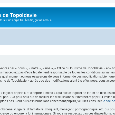
e de Topoldavie
sur un corps fini. À la fin, ça fait zéro. »
après par « nous », « notre », « nos », « Office du tourisme de Topoldavie » et « h
 n’acceptez pas d’être légalement responsable de toutes les conditions suivantes, v
e quel moment et nous essaierons de vous informer de ces modifications, bien que 
ourisme de Topoldavie » après que des modifications aient été effectuées, vous acce
 logiciel phpBB » et « phpBB Limited ») qui est un logiciel de forum de discussio
iel phpBB a pour seul but de faciliter les discussions sur internet et phpBB Limit
ptons pas. Pour plus d’informations concernant phpBB, veuillez consulter
le site 
obscène, vulgaire, diffamatoire, choquant, menaçant, pornographique, etc. qui pourr
ébergé ou encore la loi internationale. Si vous ne respectez pas ces dispositions, 