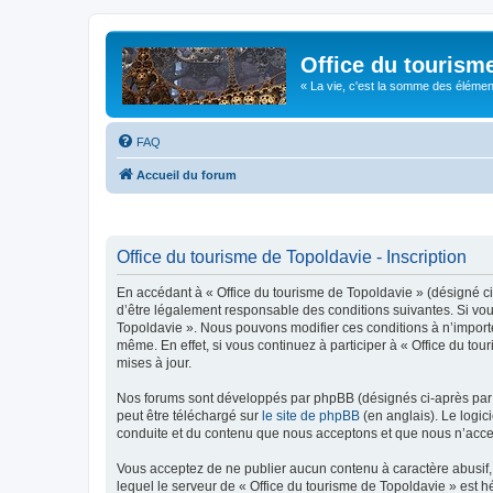
Office du tourism
« La vie, c'est la somme des éléments 
FAQ
Accueil du forum
Office du tourisme de Topoldavie - Inscription
En accédant à « Office du tourisme de Topoldavie » (désigné ci-
d’être légalement responsable des conditions suivantes. Si vous
Topoldavie ». Nous pouvons modifier ces conditions à n’import
même. En effet, si vous continuez à participer à « Office du t
mises à jour.
Nos forums sont développés par phpBB (désignés ci-après par «
peut être téléchargé sur
le site de phpBB
(en anglais). Le logic
conduite et du contenu que nous acceptons et que nous n’acce
Vous acceptez de ne publier aucun contenu à caractère abusif, 
lequel le serveur de « Office du tourisme de Topoldavie » est h