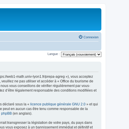
Connexion
Langue :
ttps://web1-math.univ-lyon1.fr/prepa-agreg »), vous acceptez
euillez ne pas utiliser et accéder à « Office du tourisme de
nous vous conseillons de vérifier régulièrement par vous-
ptez d’être légalement responsable des conditions modifiées et
ns déclaré sous la «
licence publique générale GNU 2.0
» et qui
ed ne peut en aucun cas être tenu comme responsable de la
de phpBB
(en anglais).
ait transgresser la législation de votre pays, du pays dans
vous vous exposez à un bannissement immédiat et définitif et