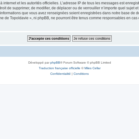
 à internet et les autorités officielles. L’adresse IP de tous les messages est enregi
e droit de supprimer, de modifier, de déplacer ou de verrouiller n’importe quel suje
es informations que vous avez renseignées soient enregistrées dans notre base de 
isme de Topoldavie », ni phpBB, ne pourront être tenus comme responsables en cas 
Développé par
phpBB
® Forum Software © phpBB Limited
Traduction française officielle
©
Miles Cellar
Confidentialité
|
Conditions