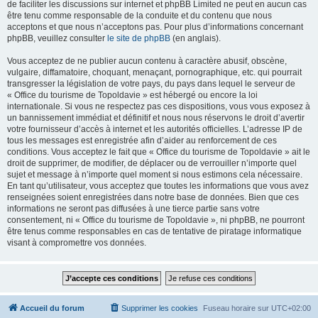
de faciliter les discussions sur internet et phpBB Limited ne peut en aucun cas
être tenu comme responsable de la conduite et du contenu que nous
acceptons et que nous n’acceptons pas. Pour plus d’informations concernant
phpBB, veuillez consulter
le site de phpBB
(en anglais).
Vous acceptez de ne publier aucun contenu à caractère abusif, obscène,
vulgaire, diffamatoire, choquant, menaçant, pornographique, etc. qui pourrait
transgresser la législation de votre pays, du pays dans lequel le serveur de
« Office du tourisme de Topoldavie » est hébergé ou encore la loi
internationale. Si vous ne respectez pas ces dispositions, vous vous exposez à
un bannissement immédiat et définitif et nous nous réservons le droit d’avertir
votre fournisseur d’accès à internet et les autorités officielles. L’adresse IP de
tous les messages est enregistrée afin d’aider au renforcement de ces
conditions. Vous acceptez le fait que « Office du tourisme de Topoldavie » ait le
droit de supprimer, de modifier, de déplacer ou de verrouiller n’importe quel
sujet et message à n’importe quel moment si nous estimons cela nécessaire.
En tant qu’utilisateur, vous acceptez que toutes les informations que vous avez
renseignées soient enregistrées dans notre base de données. Bien que ces
informations ne seront pas diffusées à une tierce partie sans votre
consentement, ni « Office du tourisme de Topoldavie », ni phpBB, ne pourront
être tenus comme responsables en cas de tentative de piratage informatique
visant à compromettre vos données.
Accueil du forum
Supprimer les cookies
Fuseau horaire sur
UTC+02:00