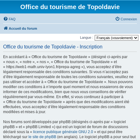
Office du tourisme de Topoldavie
FAQ
Connexion
Accueil du forum
Langue :
Office du tourisme de Topoldavie - Inscription
En accédant à « Office du tourisme de Topoldavie » (désigné ci-après par
« nous », « notre », « nos », « Office du tourisme de Topoldavie » et
« https://web1-math.univ-lyon1.fr/prepa-agreg »), vous acceptez d’être
légalement responsable des conditions suivantes. Si vous n’acceptez pas
d’être légalement responsable de toutes les conditions suivantes, veuillez ne
pas utiliser et accéder à « Office du tourisme de Topoldavie ». Nous pouvons
modifier ces conditions à n’importe quel moment et nous essaierons de vous
informer de ces modifications, bien que nous vous conseillons de vérifier
régulièrement par vous-même. En effet, si vous continuez à participer à
« Office du tourisme de Topoldavie » après que des modifications aient été
effectuées, vous acceptez d’être légalement responsable des conditions
modifiées et mises à jour.
Nos forums sont développés par phpBB (désignés ci-après par « logiciel
phpBB » et « phpBB Limited ») qui est un logiciel de forum de discussions
déclaré sous la «
licence publique générale GNU 2.0
» et qui peut être
téléchargé sur
le site de phpBB
(en anglais). Le logiciel phpBB a pour seul but