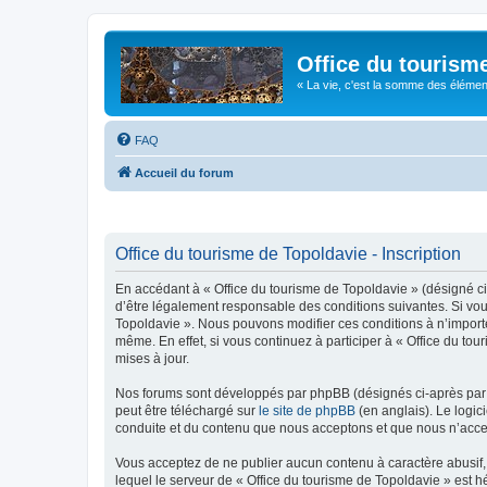
Office du tourism
« La vie, c'est la somme des éléments 
FAQ
Accueil du forum
Office du tourisme de Topoldavie - Inscription
En accédant à « Office du tourisme de Topoldavie » (désigné ci-
d’être légalement responsable des conditions suivantes. Si vous
Topoldavie ». Nous pouvons modifier ces conditions à n’import
même. En effet, si vous continuez à participer à « Office du t
mises à jour.
Nos forums sont développés par phpBB (désignés ci-après par «
peut être téléchargé sur
le site de phpBB
(en anglais). Le logic
conduite et du contenu que nous acceptons et que nous n’acce
Vous acceptez de ne publier aucun contenu à caractère abusif, 
lequel le serveur de « Office du tourisme de Topoldavie » est h