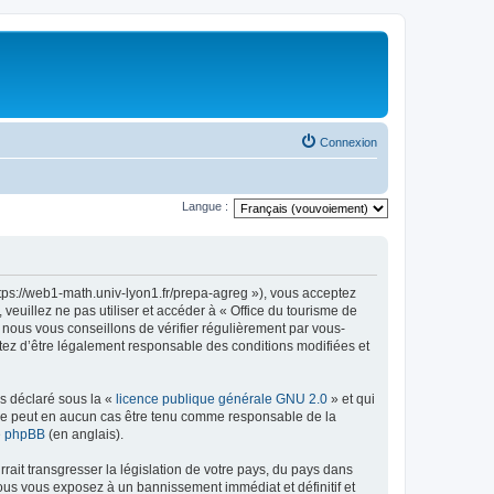
Connexion
Langue :
ttps://web1-math.univ-lyon1.fr/prepa-agreg »), vous acceptez
euillez ne pas utiliser et accéder à « Office du tourisme de
nous vous conseillons de vérifier régulièrement par vous-
ptez d’être légalement responsable des conditions modifiées et
ns déclaré sous la «
licence publique générale GNU 2.0
» et qui
ed ne peut en aucun cas être tenu comme responsable de la
de phpBB
(en anglais).
ait transgresser la législation de votre pays, du pays dans
vous vous exposez à un bannissement immédiat et définitif et