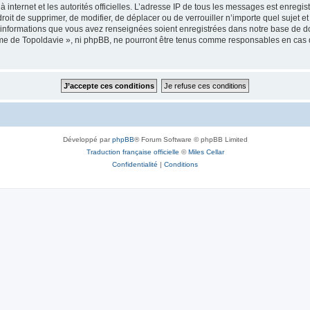
 à internet et les autorités officielles. L’adresse IP de tous les messages est enregi
e droit de supprimer, de modifier, de déplacer ou de verrouiller n’importe quel suje
es informations que vous avez renseignées soient enregistrées dans notre base de 
isme de Topoldavie », ni phpBB, ne pourront être tenus comme responsables en cas 
Développé par
phpBB
® Forum Software © phpBB Limited
Traduction française officielle
©
Miles Cellar
Confidentialité
|
Conditions