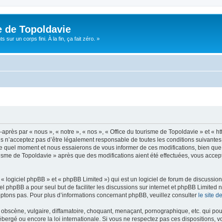
e de Topoldavie
sur un corps fini. À la fin, ça fait zéro. »
après par « nous », « notre », « nos », « Office du tourisme de Topoldavie » et « h
 n’acceptez pas d’être légalement responsable de toutes les conditions suivantes, v
e quel moment et nous essaierons de vous informer de ces modifications, bien que 
ourisme de Topoldavie » après que des modifications aient été effectuées, vous acce
 logiciel phpBB » et « phpBB Limited ») qui est un logiciel de forum de discussio
iel phpBB a pour seul but de faciliter les discussions sur internet et phpBB Limit
ptons pas. Pour plus d’informations concernant phpBB, veuillez consulter
le site 
obscène, vulgaire, diffamatoire, choquant, menaçant, pornographique, etc. qui pourr
ébergé ou encore la loi internationale. Si vous ne respectez pas ces dispositions, 