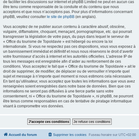
de faciliter les discussions sur internet et phpBB Limited ne peut en aucun cas
être tenu comme responsable de la conduite et du contenu que nous
acceptons et que nous n’acceptons pas. Pour plus d’informations concernant
phpBB, veuillez consulter
le site de phpBB
(en anglais).
Vous acceptez de ne publier aucun contenu à caractère abusif, obscène,
vulgaire, diffamatoire, choquant, menaçant, pornographique, etc. qui pourrait
transgresser la législation de votre pays, du pays dans lequel le serveur de
« Office du tourisme de Topoldavie » est hébergé ou encore la loi
internationale. Si vous ne respectez pas ces dispositions, vous vous exposez à
un bannissement immédiat et définitif et nous nous réservons le droit d’avertir
votre fournisseur d’accès à internet et les autorités officielles. L’adresse IP de
tous les messages est enregistrée afin d’aider au renforcement de ces
conditions. Vous acceptez le fait que « Office du tourisme de Topoldavie » ait le
droit de supprimer, de modifier, de déplacer ou de verrouiller n’importe quel
sujet et message à n’importe quel moment si nous estimons cela nécessaire.
En tant qu’utilisateur, vous acceptez que toutes les informations que vous avez
renseignées soient enregistrées dans notre base de données. Bien que ces
informations ne seront pas diffusées à une tierce partie sans votre
consentement, ni « Office du tourisme de Topoldavie », ni phpBB, ne pourront
être tenus comme responsables en cas de tentative de piratage informatique
visant à compromettre vos données.
Accueil du forum
Supprimer les cookies
Fuseau horaire sur
UTC+02:00