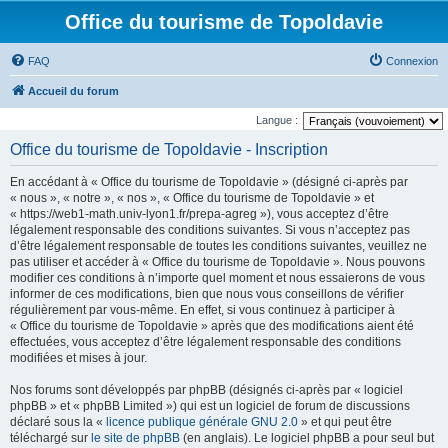
Office du tourisme de Topoldavie
FAQ
Connexion
Accueil du forum
Langue :
Office du tourisme de Topoldavie - Inscription
En accédant à « Office du tourisme de Topoldavie » (désigné ci-après par
« nous », « notre », « nos », « Office du tourisme de Topoldavie » et
« https://web1-math.univ-lyon1.fr/prepa-agreg »), vous acceptez d’être
légalement responsable des conditions suivantes. Si vous n’acceptez pas
d’être légalement responsable de toutes les conditions suivantes, veuillez ne
pas utiliser et accéder à « Office du tourisme de Topoldavie ». Nous pouvons
modifier ces conditions à n’importe quel moment et nous essaierons de vous
informer de ces modifications, bien que nous vous conseillons de vérifier
régulièrement par vous-même. En effet, si vous continuez à participer à
« Office du tourisme de Topoldavie » après que des modifications aient été
effectuées, vous acceptez d’être légalement responsable des conditions
modifiées et mises à jour.
Nos forums sont développés par phpBB (désignés ci-après par « logiciel
phpBB » et « phpBB Limited ») qui est un logiciel de forum de discussions
déclaré sous la «
licence publique générale GNU 2.0
» et qui peut être
téléchargé sur
le site de phpBB
(en anglais). Le logiciel phpBB a pour seul but