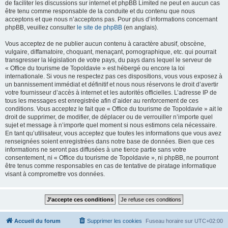
de faciliter les discussions sur internet et phpBB Limited ne peut en aucun cas
être tenu comme responsable de la conduite et du contenu que nous
acceptons et que nous n’acceptons pas. Pour plus d’informations concernant
phpBB, veuillez consulter
le site de phpBB
(en anglais).
Vous acceptez de ne publier aucun contenu à caractère abusif, obscène,
vulgaire, diffamatoire, choquant, menaçant, pornographique, etc. qui pourrait
transgresser la législation de votre pays, du pays dans lequel le serveur de
« Office du tourisme de Topoldavie » est hébergé ou encore la loi
internationale. Si vous ne respectez pas ces dispositions, vous vous exposez à
un bannissement immédiat et définitif et nous nous réservons le droit d’avertir
votre fournisseur d’accès à internet et les autorités officielles. L’adresse IP de
tous les messages est enregistrée afin d’aider au renforcement de ces
conditions. Vous acceptez le fait que « Office du tourisme de Topoldavie » ait le
droit de supprimer, de modifier, de déplacer ou de verrouiller n’importe quel
sujet et message à n’importe quel moment si nous estimons cela nécessaire.
En tant qu’utilisateur, vous acceptez que toutes les informations que vous avez
renseignées soient enregistrées dans notre base de données. Bien que ces
informations ne seront pas diffusées à une tierce partie sans votre
consentement, ni « Office du tourisme de Topoldavie », ni phpBB, ne pourront
être tenus comme responsables en cas de tentative de piratage informatique
visant à compromettre vos données.
Accueil du forum
Supprimer les cookies
Fuseau horaire sur
UTC+02:00