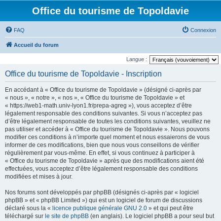
Office du tourisme de Topoldavie
FAQ
Connexion
Accueil du forum
Langue :
Office du tourisme de Topoldavie - Inscription
En accédant à « Office du tourisme de Topoldavie » (désigné ci-après par
« nous », « notre », « nos », « Office du tourisme de Topoldavie » et
« https://web1-math.univ-lyon1.fr/prepa-agreg »), vous acceptez d’être
légalement responsable des conditions suivantes. Si vous n’acceptez pas
d’être légalement responsable de toutes les conditions suivantes, veuillez ne
pas utiliser et accéder à « Office du tourisme de Topoldavie ». Nous pouvons
modifier ces conditions à n’importe quel moment et nous essaierons de vous
informer de ces modifications, bien que nous vous conseillons de vérifier
régulièrement par vous-même. En effet, si vous continuez à participer à
« Office du tourisme de Topoldavie » après que des modifications aient été
effectuées, vous acceptez d’être légalement responsable des conditions
modifiées et mises à jour.
Nos forums sont développés par phpBB (désignés ci-après par « logiciel
phpBB » et « phpBB Limited ») qui est un logiciel de forum de discussions
déclaré sous la «
licence publique générale GNU 2.0
» et qui peut être
téléchargé sur
le site de phpBB
(en anglais). Le logiciel phpBB a pour seul but