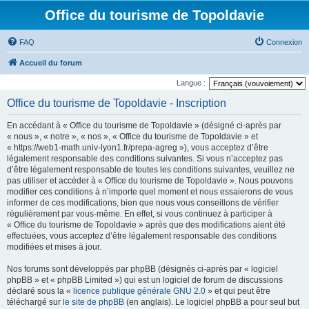
Office du tourisme de Topoldavie
FAQ
Connexion
Accueil du forum
Langue :
Office du tourisme de Topoldavie - Inscription
En accédant à « Office du tourisme de Topoldavie » (désigné ci-après par
« nous », « notre », « nos », « Office du tourisme de Topoldavie » et
« https://web1-math.univ-lyon1.fr/prepa-agreg »), vous acceptez d’être
légalement responsable des conditions suivantes. Si vous n’acceptez pas
d’être légalement responsable de toutes les conditions suivantes, veuillez ne
pas utiliser et accéder à « Office du tourisme de Topoldavie ». Nous pouvons
modifier ces conditions à n’importe quel moment et nous essaierons de vous
informer de ces modifications, bien que nous vous conseillons de vérifier
régulièrement par vous-même. En effet, si vous continuez à participer à
« Office du tourisme de Topoldavie » après que des modifications aient été
effectuées, vous acceptez d’être légalement responsable des conditions
modifiées et mises à jour.
Nos forums sont développés par phpBB (désignés ci-après par « logiciel
phpBB » et « phpBB Limited ») qui est un logiciel de forum de discussions
déclaré sous la «
licence publique générale GNU 2.0
» et qui peut être
téléchargé sur
le site de phpBB
(en anglais). Le logiciel phpBB a pour seul but