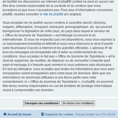
de faciliter les discussions sur internet et phpBB Limited ne peut en aucun cas
être tenu comme responsable de la conduite et du contenu que nous
acceptons et que nous n’acceptons pas. Pour plus d’informations concernant
phpBB, veuillez consulter
le site de phpBB
(en anglais).
Vous acceptez de ne publier aucun contenu à caractère abusif, obscène,
vulgaire, diffamatoire, choquant, menaçant, pornographique, etc. qui pourrait
transgresser la législation de votre pays, du pays dans lequel le serveur de
« Office du tourisme de Topoldavie » est hébergé ou encore la loi
internationale. Si vous ne respectez pas ces dispositions, vous vous exposez à
un bannissement immédiat et définitif et nous nous réservons le droit d’avertir
votre fournisseur d’accès à internet et les autorités officielles. L’adresse IP de
tous les messages est enregistrée afin d’aider au renforcement de ces
conditions. Vous acceptez le fait que « Office du tourisme de Topoldavie » ait le
droit de supprimer, de modifier, de déplacer ou de verrouiller n’importe quel
sujet et message à n’importe quel moment si nous estimons cela nécessaire.
En tant qu’utilisateur, vous acceptez que toutes les informations que vous avez
renseignées soient enregistrées dans notre base de données. Bien que ces
informations ne seront pas diffusées à une tierce partie sans votre
consentement, ni « Office du tourisme de Topoldavie », ni phpBB, ne pourront
être tenus comme responsables en cas de tentative de piratage informatique
visant à compromettre vos données.
Accueil du forum
Supprimer les cookies
Fuseau horaire sur
UTC+02:00