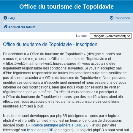
Office du tourisme de Topoldavie
FAQ
Connexion
Accueil du forum
Langue :
Office du tourisme de Topoldavie - Inscription
En accédant à « Office du tourisme de Topoldavie » (désigné ci-après par
« nous », « notre », « nos », « Office du tourisme de Topoldavie » et
« https://web1-math.univ-lyon1.fr/prepa-agreg »), vous acceptez d’être
légalement responsable des conditions suivantes. Si vous n’acceptez pas
d’être légalement responsable de toutes les conditions suivantes, veuillez ne
pas utiliser et accéder à « Office du tourisme de Topoldavie ». Nous pouvons
modifier ces conditions à n’importe quel moment et nous essaierons de vous
informer de ces modifications, bien que nous vous conseillons de vérifier
régulièrement par vous-même. En effet, si vous continuez à participer à
« Office du tourisme de Topoldavie » après que des modifications aient été
effectuées, vous acceptez d’être légalement responsable des conditions
modifiées et mises à jour.
Nos forums sont développés par phpBB (désignés ci-après par « logiciel
phpBB » et « phpBB Limited ») qui est un logiciel de forum de discussions
déclaré sous la «
licence publique générale GNU 2.0
» et qui peut être
téléchargé sur
le site de phpBB
(en anglais). Le logiciel phpBB a pour seul but