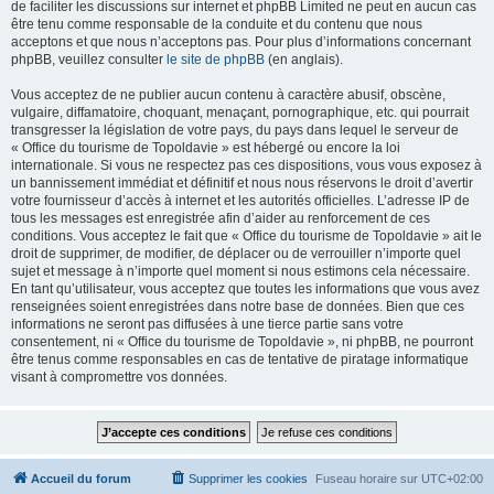
de faciliter les discussions sur internet et phpBB Limited ne peut en aucun cas
être tenu comme responsable de la conduite et du contenu que nous
acceptons et que nous n’acceptons pas. Pour plus d’informations concernant
phpBB, veuillez consulter
le site de phpBB
(en anglais).
Vous acceptez de ne publier aucun contenu à caractère abusif, obscène,
vulgaire, diffamatoire, choquant, menaçant, pornographique, etc. qui pourrait
transgresser la législation de votre pays, du pays dans lequel le serveur de
« Office du tourisme de Topoldavie » est hébergé ou encore la loi
internationale. Si vous ne respectez pas ces dispositions, vous vous exposez à
un bannissement immédiat et définitif et nous nous réservons le droit d’avertir
votre fournisseur d’accès à internet et les autorités officielles. L’adresse IP de
tous les messages est enregistrée afin d’aider au renforcement de ces
conditions. Vous acceptez le fait que « Office du tourisme de Topoldavie » ait le
droit de supprimer, de modifier, de déplacer ou de verrouiller n’importe quel
sujet et message à n’importe quel moment si nous estimons cela nécessaire.
En tant qu’utilisateur, vous acceptez que toutes les informations que vous avez
renseignées soient enregistrées dans notre base de données. Bien que ces
informations ne seront pas diffusées à une tierce partie sans votre
consentement, ni « Office du tourisme de Topoldavie », ni phpBB, ne pourront
être tenus comme responsables en cas de tentative de piratage informatique
visant à compromettre vos données.
Accueil du forum
Supprimer les cookies
Fuseau horaire sur
UTC+02:00