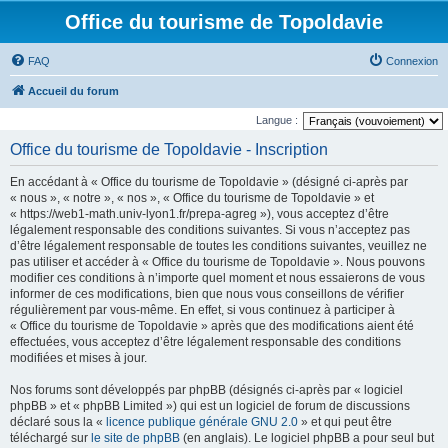
Office du tourisme de Topoldavie
FAQ
Connexion
Accueil du forum
Langue :
Office du tourisme de Topoldavie - Inscription
En accédant à « Office du tourisme de Topoldavie » (désigné ci-après par
« nous », « notre », « nos », « Office du tourisme de Topoldavie » et
« https://web1-math.univ-lyon1.fr/prepa-agreg »), vous acceptez d’être
légalement responsable des conditions suivantes. Si vous n’acceptez pas
d’être légalement responsable de toutes les conditions suivantes, veuillez ne
pas utiliser et accéder à « Office du tourisme de Topoldavie ». Nous pouvons
modifier ces conditions à n’importe quel moment et nous essaierons de vous
informer de ces modifications, bien que nous vous conseillons de vérifier
régulièrement par vous-même. En effet, si vous continuez à participer à
« Office du tourisme de Topoldavie » après que des modifications aient été
effectuées, vous acceptez d’être légalement responsable des conditions
modifiées et mises à jour.
Nos forums sont développés par phpBB (désignés ci-après par « logiciel
phpBB » et « phpBB Limited ») qui est un logiciel de forum de discussions
déclaré sous la «
licence publique générale GNU 2.0
» et qui peut être
téléchargé sur
le site de phpBB
(en anglais). Le logiciel phpBB a pour seul but