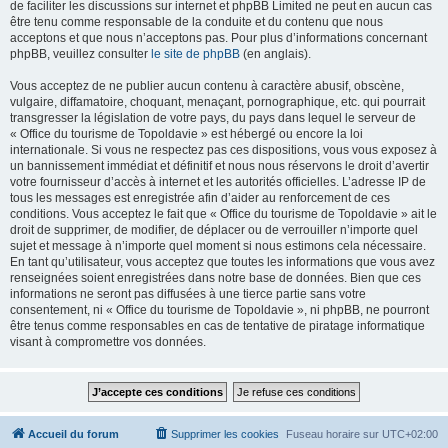
de faciliter les discussions sur internet et phpBB Limited ne peut en aucun cas
être tenu comme responsable de la conduite et du contenu que nous
acceptons et que nous n’acceptons pas. Pour plus d’informations concernant
phpBB, veuillez consulter
le site de phpBB
(en anglais).
Vous acceptez de ne publier aucun contenu à caractère abusif, obscène,
vulgaire, diffamatoire, choquant, menaçant, pornographique, etc. qui pourrait
transgresser la législation de votre pays, du pays dans lequel le serveur de
« Office du tourisme de Topoldavie » est hébergé ou encore la loi
internationale. Si vous ne respectez pas ces dispositions, vous vous exposez à
un bannissement immédiat et définitif et nous nous réservons le droit d’avertir
votre fournisseur d’accès à internet et les autorités officielles. L’adresse IP de
tous les messages est enregistrée afin d’aider au renforcement de ces
conditions. Vous acceptez le fait que « Office du tourisme de Topoldavie » ait le
droit de supprimer, de modifier, de déplacer ou de verrouiller n’importe quel
sujet et message à n’importe quel moment si nous estimons cela nécessaire.
En tant qu’utilisateur, vous acceptez que toutes les informations que vous avez
renseignées soient enregistrées dans notre base de données. Bien que ces
informations ne seront pas diffusées à une tierce partie sans votre
consentement, ni « Office du tourisme de Topoldavie », ni phpBB, ne pourront
être tenus comme responsables en cas de tentative de piratage informatique
visant à compromettre vos données.
Accueil du forum
Supprimer les cookies
Fuseau horaire sur
UTC+02:00