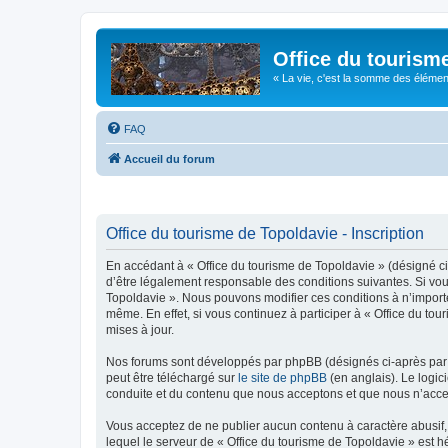
Office du tourism
« La vie, c'est la somme des éléments 
FAQ
Accueil du forum
Office du tourisme de Topoldavie - Inscription
En accédant à « Office du tourisme de Topoldavie » (désigné ci-
d’être légalement responsable des conditions suivantes. Si vous
Topoldavie ». Nous pouvons modifier ces conditions à n’import
même. En effet, si vous continuez à participer à « Office du t
mises à jour.
Nos forums sont développés par phpBB (désignés ci-après par «
peut être téléchargé sur
le site de phpBB
(en anglais). Le logic
conduite et du contenu que nous acceptons et que nous n’acce
Vous acceptez de ne publier aucun contenu à caractère abusif, 
lequel le serveur de « Office du tourisme de Topoldavie » est h