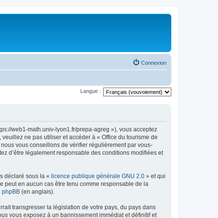
Connexion
Langue :
ttps://web1-math.univ-lyon1.fr/prepa-agreg »), vous acceptez
euillez ne pas utiliser et accéder à « Office du tourisme de
nous vous conseillons de vérifier régulièrement par vous-
ptez d’être légalement responsable des conditions modifiées et
ns déclaré sous la «
licence publique générale GNU 2.0
» et qui
ed ne peut en aucun cas être tenu comme responsable de la
de phpBB
(en anglais).
ait transgresser la législation de votre pays, du pays dans
vous vous exposez à un bannissement immédiat et définitif et