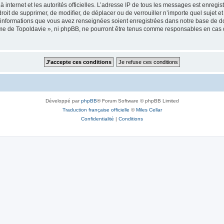
 à internet et les autorités officielles. L’adresse IP de tous les messages est enregi
e droit de supprimer, de modifier, de déplacer ou de verrouiller n’importe quel suje
es informations que vous avez renseignées soient enregistrées dans notre base de 
isme de Topoldavie », ni phpBB, ne pourront être tenus comme responsables en cas 
Développé par
phpBB
® Forum Software © phpBB Limited
Traduction française officielle
©
Miles Cellar
Confidentialité
|
Conditions