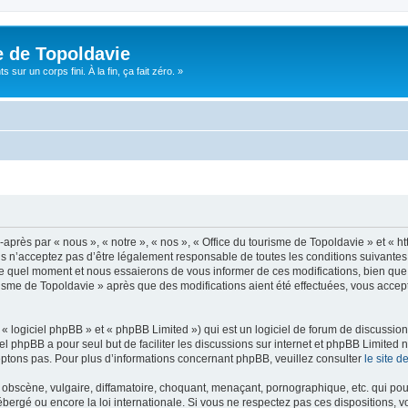
e de Topoldavie
sur un corps fini. À la fin, ça fait zéro. »
après par « nous », « notre », « nos », « Office du tourisme de Topoldavie » et « h
 n’acceptez pas d’être légalement responsable de toutes les conditions suivantes, v
e quel moment et nous essaierons de vous informer de ces modifications, bien que 
ourisme de Topoldavie » après que des modifications aient été effectuées, vous acce
 logiciel phpBB » et « phpBB Limited ») qui est un logiciel de forum de discussio
iel phpBB a pour seul but de faciliter les discussions sur internet et phpBB Limit
ptons pas. Pour plus d’informations concernant phpBB, veuillez consulter
le site 
obscène, vulgaire, diffamatoire, choquant, menaçant, pornographique, etc. qui pourr
ébergé ou encore la loi internationale. Si vous ne respectez pas ces dispositions, 