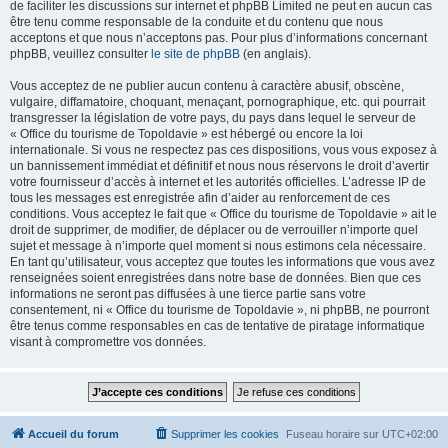
de faciliter les discussions sur internet et phpBB Limited ne peut en aucun cas
être tenu comme responsable de la conduite et du contenu que nous
acceptons et que nous n’acceptons pas. Pour plus d’informations concernant
phpBB, veuillez consulter
le site de phpBB
(en anglais).
Vous acceptez de ne publier aucun contenu à caractère abusif, obscène,
vulgaire, diffamatoire, choquant, menaçant, pornographique, etc. qui pourrait
transgresser la législation de votre pays, du pays dans lequel le serveur de
« Office du tourisme de Topoldavie » est hébergé ou encore la loi
internationale. Si vous ne respectez pas ces dispositions, vous vous exposez à
un bannissement immédiat et définitif et nous nous réservons le droit d’avertir
votre fournisseur d’accès à internet et les autorités officielles. L’adresse IP de
tous les messages est enregistrée afin d’aider au renforcement de ces
conditions. Vous acceptez le fait que « Office du tourisme de Topoldavie » ait le
droit de supprimer, de modifier, de déplacer ou de verrouiller n’importe quel
sujet et message à n’importe quel moment si nous estimons cela nécessaire.
En tant qu’utilisateur, vous acceptez que toutes les informations que vous avez
renseignées soient enregistrées dans notre base de données. Bien que ces
informations ne seront pas diffusées à une tierce partie sans votre
consentement, ni « Office du tourisme de Topoldavie », ni phpBB, ne pourront
être tenus comme responsables en cas de tentative de piratage informatique
visant à compromettre vos données.
Accueil du forum
Supprimer les cookies
Fuseau horaire sur
UTC+02:00