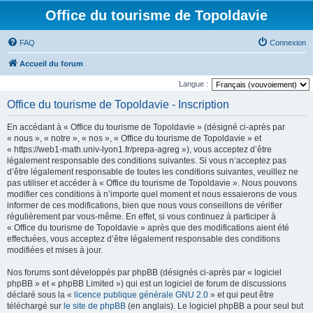
Office du tourisme de Topoldavie
FAQ
Connexion
Accueil du forum
Langue :
Office du tourisme de Topoldavie - Inscription
En accédant à « Office du tourisme de Topoldavie » (désigné ci-après par
« nous », « notre », « nos », « Office du tourisme de Topoldavie » et
« https://web1-math.univ-lyon1.fr/prepa-agreg »), vous acceptez d’être
légalement responsable des conditions suivantes. Si vous n’acceptez pas
d’être légalement responsable de toutes les conditions suivantes, veuillez ne
pas utiliser et accéder à « Office du tourisme de Topoldavie ». Nous pouvons
modifier ces conditions à n’importe quel moment et nous essaierons de vous
informer de ces modifications, bien que nous vous conseillons de vérifier
régulièrement par vous-même. En effet, si vous continuez à participer à
« Office du tourisme de Topoldavie » après que des modifications aient été
effectuées, vous acceptez d’être légalement responsable des conditions
modifiées et mises à jour.
Nos forums sont développés par phpBB (désignés ci-après par « logiciel
phpBB » et « phpBB Limited ») qui est un logiciel de forum de discussions
déclaré sous la «
licence publique générale GNU 2.0
» et qui peut être
téléchargé sur
le site de phpBB
(en anglais). Le logiciel phpBB a pour seul but