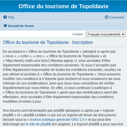
Office du tourisme de Topoldavie
FAQ
Connexion
Accueil du forum
Langue :
Office du tourisme de Topoldavie - Inscription
En accédant à « Office du tourisme de Topoldavie » (désigné ci-après par
« nous », « notre », « nos », « Office du tourisme de Topoldavie » et
« https://web1-math.univ-lyon1.fr/prepa-agreg »), vous acceptez d’être
légalement responsable des conditions suivantes. Si vous n’acceptez pas
d’être légalement responsable de toutes les conditions suivantes, veuillez ne
pas utiliser et accéder à « Office du tourisme de Topoldavie ». Nous pouvons
modifier ces conditions à n’importe quel moment et nous essaierons de vous
informer de ces modifications, bien que nous vous conseillons de vérifier
régulièrement par vous-même. En effet, si vous continuez à participer à
« Office du tourisme de Topoldavie » après que des modifications aient été
effectuées, vous acceptez d’être légalement responsable des conditions
modifiées et mises à jour.
Nos forums sont développés par phpBB (désignés ci-après par « logiciel
phpBB » et « phpBB Limited ») qui est un logiciel de forum de discussions
déclaré sous la «
licence publique générale GNU 2.0
» et qui peut être
téléchargé sur
le site de phpBB
(en anglais). Le logiciel phpBB a pour seul but