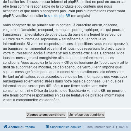
de faciliter les discussions sur internet et phpBB Limited ne peut en aucun cas
être tenu comme responsable de la conduite et du contenu que nous
acceptons et que nous n’acceptons pas. Pour plus d’informations concernant
phpBB, veuillez consulter
le site de phpBB
(en anglais).
Vous acceptez de ne publier aucun contenu à caractère abusif, obscène,
vulgaire, diffamatoire, choquant, menaçant, pornographique, etc. qui pourrait
transgresser la législation de votre pays, du pays dans lequel le serveur de
« Office du tourisme de Topoldavie » est hébergé ou encore la loi
internationale. Si vous ne respectez pas ces dispositions, vous vous exposez à
un bannissement immédiat et définitif et nous nous réservons le droit d’avertir
votre fournisseur d’accès à internet et les autorités officielles. L’adresse IP de
tous les messages est enregistrée afin d’aider au renforcement de ces
conditions. Vous acceptez le fait que « Office du tourisme de Topoldavie » ait le
droit de supprimer, de modifier, de déplacer ou de verrouiller n’importe quel
sujet et message à n’importe quel moment si nous estimons cela nécessaire.
En tant qu’utilisateur, vous acceptez que toutes les informations que vous avez
renseignées soient enregistrées dans notre base de données. Bien que ces
informations ne seront pas diffusées à une tierce partie sans votre
consentement, ni « Office du tourisme de Topoldavie », ni phpBB, ne pourront
être tenus comme responsables en cas de tentative de piratage informatique
visant à compromettre vos données.
Accueil du forum
Supprimer les cookies
Fuseau horaire sur
UTC+02:00