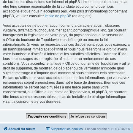
de faciliter les discussions sur internet et phpBB Limited ne peut en aucun cas
être tenu comme responsable de la conduite et du contenu que nous
acceptons et que nous n’acceptons pas. Pour plus d’informations concernant
phpBB, veuillez consulter
le site de phpBB
(en anglais).
Vous acceptez de ne publier aucun contenu à caractère abusif, obscène,
vulgaire, diffamatoire, choquant, menaçant, pornographique, etc. qui pourrait
transgresser la législation de votre pays, du pays dans lequel le serveur de
« Office du tourisme de Topoldavie » est hébergé ou encore la loi
internationale. Si vous ne respectez pas ces dispositions, vous vous exposez à
un bannissement immédiat et définitif et nous nous réservons le droit d’avertir
votre fournisseur d’accès à internet et les autorités officielles. L’adresse IP de
tous les messages est enregistrée afin d’aider au renforcement de ces
conditions. Vous acceptez le fait que « Office du tourisme de Topoldavie » ait le
droit de supprimer, de modifier, de déplacer ou de verrouiller n’importe quel
sujet et message à n’importe quel moment si nous estimons cela nécessaire.
En tant qu’utilisateur, vous acceptez que toutes les informations que vous avez
renseignées soient enregistrées dans notre base de données. Bien que ces
informations ne seront pas diffusées à une tierce partie sans votre
consentement, ni « Office du tourisme de Topoldavie », ni phpBB, ne pourront
être tenus comme responsables en cas de tentative de piratage informatique
visant à compromettre vos données.
Accueil du forum
Supprimer les cookies
Fuseau horaire sur
UTC+02:00