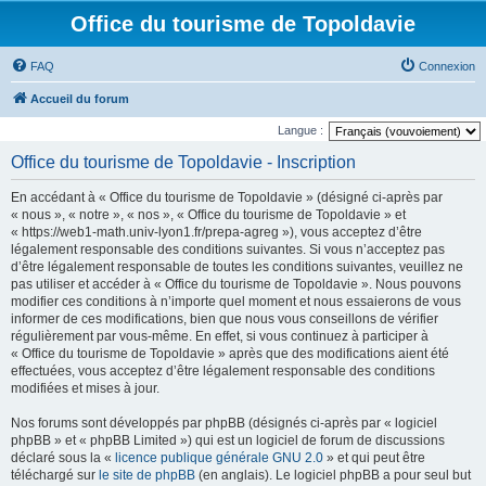
Office du tourisme de Topoldavie
FAQ
Connexion
Accueil du forum
Langue :
Office du tourisme de Topoldavie - Inscription
En accédant à « Office du tourisme de Topoldavie » (désigné ci-après par
« nous », « notre », « nos », « Office du tourisme de Topoldavie » et
« https://web1-math.univ-lyon1.fr/prepa-agreg »), vous acceptez d’être
légalement responsable des conditions suivantes. Si vous n’acceptez pas
d’être légalement responsable de toutes les conditions suivantes, veuillez ne
pas utiliser et accéder à « Office du tourisme de Topoldavie ». Nous pouvons
modifier ces conditions à n’importe quel moment et nous essaierons de vous
informer de ces modifications, bien que nous vous conseillons de vérifier
régulièrement par vous-même. En effet, si vous continuez à participer à
« Office du tourisme de Topoldavie » après que des modifications aient été
effectuées, vous acceptez d’être légalement responsable des conditions
modifiées et mises à jour.
Nos forums sont développés par phpBB (désignés ci-après par « logiciel
phpBB » et « phpBB Limited ») qui est un logiciel de forum de discussions
déclaré sous la «
licence publique générale GNU 2.0
» et qui peut être
téléchargé sur
le site de phpBB
(en anglais). Le logiciel phpBB a pour seul but