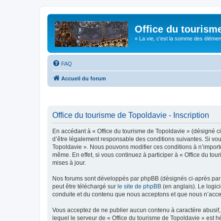
Office du tourism
« La vie, c'est la somme des éléments 
FAQ
Accueil du forum
Office du tourisme de Topoldavie - Inscription
En accédant à « Office du tourisme de Topoldavie » (désigné ci-
d’être légalement responsable des conditions suivantes. Si vous
Topoldavie ». Nous pouvons modifier ces conditions à n’import
même. En effet, si vous continuez à participer à « Office du t
mises à jour.
Nos forums sont développés par phpBB (désignés ci-après par «
peut être téléchargé sur
le site de phpBB
(en anglais). Le logic
conduite et du contenu que nous acceptons et que nous n’acce
Vous acceptez de ne publier aucun contenu à caractère abusif, 
lequel le serveur de « Office du tourisme de Topoldavie » est h