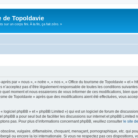
e de Topoldavie
sur un corps fini. À la fin, ça fait zéro. »
après par « nous », « notre », « nos », « Office du tourisme de Topoldavie » et « h
 n’acceptez pas d’être légalement responsable de toutes les conditions suivantes, v
e quel moment et nous essaierons de vous informer de ces modifications, bien que 
ourisme de Topoldavie » après que des modifications aient été effectuées, vous acce
 logiciel phpBB » et « phpBB Limited ») qui est un logiciel de forum de discussio
iel phpBB a pour seul but de faciliter les discussions sur internet et phpBB Limit
ptons pas. Pour plus d’informations concernant phpBB, veuillez consulter
le site 
obscène, vulgaire, diffamatoire, choquant, menaçant, pornographique, etc. qui pourr
ébergé ou encore la loi internationale. Si vous ne respectez pas ces dispositions, 