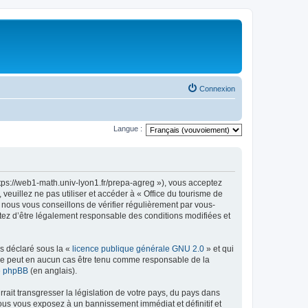
Connexion
Langue :
ttps://web1-math.univ-lyon1.fr/prepa-agreg »), vous acceptez
euillez ne pas utiliser et accéder à « Office du tourisme de
nous vous conseillons de vérifier régulièrement par vous-
ptez d’être légalement responsable des conditions modifiées et
ns déclaré sous la «
licence publique générale GNU 2.0
» et qui
ed ne peut en aucun cas être tenu comme responsable de la
de phpBB
(en anglais).
ait transgresser la législation de votre pays, du pays dans
vous vous exposez à un bannissement immédiat et définitif et