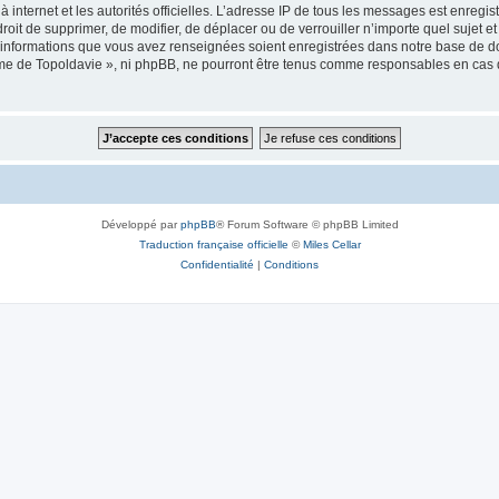
 à internet et les autorités officielles. L’adresse IP de tous les messages est enregi
e droit de supprimer, de modifier, de déplacer ou de verrouiller n’importe quel suje
es informations que vous avez renseignées soient enregistrées dans notre base de 
isme de Topoldavie », ni phpBB, ne pourront être tenus comme responsables en cas 
Développé par
phpBB
® Forum Software © phpBB Limited
Traduction française officielle
©
Miles Cellar
Confidentialité
|
Conditions