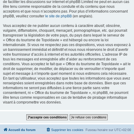
de faciliter les discussions sur internet et phpBB Limited ne peut en aucun cas
être tenu comme responsable de la conduite et du contenu que nous
acceptons et que nous n’acceptons pas. Pour plus d’informations concernant
phpBB, veuillez consulter
le site de phpBB
(en anglais).
Vous acceptez de ne publier aucun contenu à caractère abusif, obscène,
vulgaire, diffamatoire, choquant, menaçant, pornographique, etc. qui pourrait
transgresser la législation de votre pays, du pays dans lequel le serveur de
« Office du tourisme de Topoldavie » est hébergé ou encore la loi
internationale. Si vous ne respectez pas ces dispositions, vous vous exposez à
un bannissement immédiat et définitif et nous nous réservons le droit d’avertir
votre fournisseur d’accès à internet et les autorités officielles. L’adresse IP de
tous les messages est enregistrée afin d’aider au renforcement de ces
conditions. Vous acceptez le fait que « Office du tourisme de Topoldavie » ait le
droit de supprimer, de modifier, de déplacer ou de verrouiller n’importe quel
sujet et message à n’importe quel moment si nous estimons cela nécessaire.
En tant qu’utilisateur, vous acceptez que toutes les informations que vous avez
renseignées soient enregistrées dans notre base de données. Bien que ces
informations ne seront pas diffusées à une tierce partie sans votre
consentement, ni « Office du tourisme de Topoldavie », ni phpBB, ne pourront
être tenus comme responsables en cas de tentative de piratage informatique
visant à compromettre vos données.
Accueil du forum
Supprimer les cookies
Fuseau horaire sur
UTC+02:00