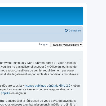
Connexion
Langue :
ttps://web1-math.univ-lyon1.fr/prepa-agreg »), vous acceptez
euillez ne pas utiliser et accéder à « Office du tourisme de
nous vous conseillons de vérifier régulièrement par vous-
ptez d’être légalement responsable des conditions modifiées et
ns déclaré sous la «
licence publique générale GNU 2.0
» et qui
ed ne peut en aucun cas être tenu comme responsable de la
de phpBB
(en anglais).
ait transgresser la législation de votre pays, du pays dans
vous vous exposez à un bannissement immédiat et définitif et