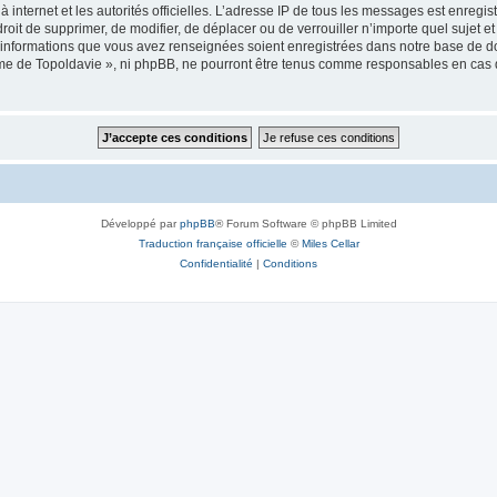
 à internet et les autorités officielles. L’adresse IP de tous les messages est enregi
e droit de supprimer, de modifier, de déplacer ou de verrouiller n’importe quel suje
es informations que vous avez renseignées soient enregistrées dans notre base de 
isme de Topoldavie », ni phpBB, ne pourront être tenus comme responsables en cas 
Développé par
phpBB
® Forum Software © phpBB Limited
Traduction française officielle
©
Miles Cellar
Confidentialité
|
Conditions