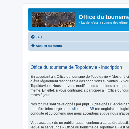
Office du tourism
« La vie, c'est la somme des éléments 
FAQ
Accueil du forum
Office du tourisme de Topoldavie - Inscription
En accédant à « Office du tourisme de Topoldavie » (désigné ci-
d’être légalement responsable des conditions suivantes. Si vous
Topoldavie ». Nous pouvons modifier ces conditions à n’import
même. En effet, si vous continuez à participer à « Office du t
mises à jour.
Nos forums sont développés par phpBB (désignés ci-après par «
peut être téléchargé sur
le site de phpBB
(en anglais). Le logic
conduite et du contenu que nous acceptons et que nous n’acce
Vous acceptez de ne publier aucun contenu à caractère abusif, 
lequel le serveur de « Office du tourisme de Topoldavie » est h