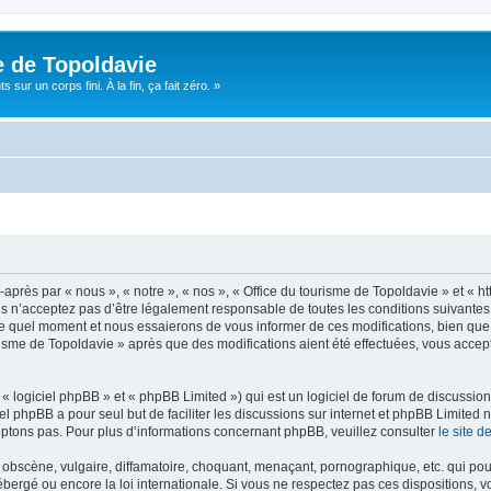
e de Topoldavie
sur un corps fini. À la fin, ça fait zéro. »
après par « nous », « notre », « nos », « Office du tourisme de Topoldavie » et « h
 n’acceptez pas d’être légalement responsable de toutes les conditions suivantes, v
e quel moment et nous essaierons de vous informer de ces modifications, bien que 
ourisme de Topoldavie » après que des modifications aient été effectuées, vous acce
 logiciel phpBB » et « phpBB Limited ») qui est un logiciel de forum de discussio
iel phpBB a pour seul but de faciliter les discussions sur internet et phpBB Limit
ptons pas. Pour plus d’informations concernant phpBB, veuillez consulter
le site 
obscène, vulgaire, diffamatoire, choquant, menaçant, pornographique, etc. qui pourr
ébergé ou encore la loi internationale. Si vous ne respectez pas ces dispositions, 