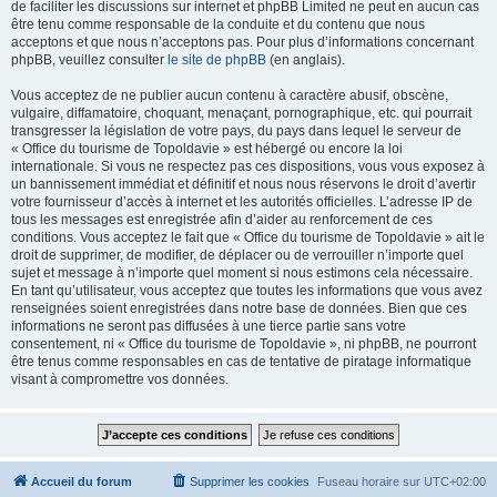
de faciliter les discussions sur internet et phpBB Limited ne peut en aucun cas
être tenu comme responsable de la conduite et du contenu que nous
acceptons et que nous n’acceptons pas. Pour plus d’informations concernant
phpBB, veuillez consulter
le site de phpBB
(en anglais).
Vous acceptez de ne publier aucun contenu à caractère abusif, obscène,
vulgaire, diffamatoire, choquant, menaçant, pornographique, etc. qui pourrait
transgresser la législation de votre pays, du pays dans lequel le serveur de
« Office du tourisme de Topoldavie » est hébergé ou encore la loi
internationale. Si vous ne respectez pas ces dispositions, vous vous exposez à
un bannissement immédiat et définitif et nous nous réservons le droit d’avertir
votre fournisseur d’accès à internet et les autorités officielles. L’adresse IP de
tous les messages est enregistrée afin d’aider au renforcement de ces
conditions. Vous acceptez le fait que « Office du tourisme de Topoldavie » ait le
droit de supprimer, de modifier, de déplacer ou de verrouiller n’importe quel
sujet et message à n’importe quel moment si nous estimons cela nécessaire.
En tant qu’utilisateur, vous acceptez que toutes les informations que vous avez
renseignées soient enregistrées dans notre base de données. Bien que ces
informations ne seront pas diffusées à une tierce partie sans votre
consentement, ni « Office du tourisme de Topoldavie », ni phpBB, ne pourront
être tenus comme responsables en cas de tentative de piratage informatique
visant à compromettre vos données.
Accueil du forum
Supprimer les cookies
Fuseau horaire sur
UTC+02:00