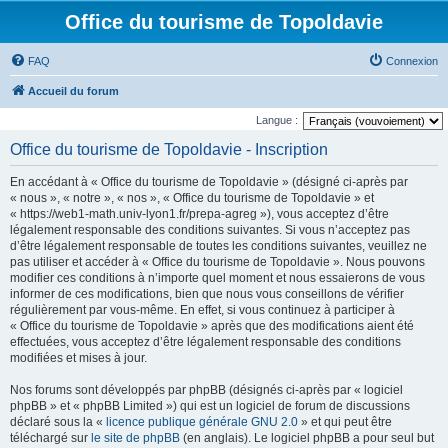
Office du tourisme de Topoldavie
FAQ
Connexion
Accueil du forum
Langue :
Office du tourisme de Topoldavie - Inscription
En accédant à « Office du tourisme de Topoldavie » (désigné ci-après par
« nous », « notre », « nos », « Office du tourisme de Topoldavie » et
« https://web1-math.univ-lyon1.fr/prepa-agreg »), vous acceptez d’être
légalement responsable des conditions suivantes. Si vous n’acceptez pas
d’être légalement responsable de toutes les conditions suivantes, veuillez ne
pas utiliser et accéder à « Office du tourisme de Topoldavie ». Nous pouvons
modifier ces conditions à n’importe quel moment et nous essaierons de vous
informer de ces modifications, bien que nous vous conseillons de vérifier
régulièrement par vous-même. En effet, si vous continuez à participer à
« Office du tourisme de Topoldavie » après que des modifications aient été
effectuées, vous acceptez d’être légalement responsable des conditions
modifiées et mises à jour.
Nos forums sont développés par phpBB (désignés ci-après par « logiciel
phpBB » et « phpBB Limited ») qui est un logiciel de forum de discussions
déclaré sous la «
licence publique générale GNU 2.0
» et qui peut être
téléchargé sur
le site de phpBB
(en anglais). Le logiciel phpBB a pour seul but