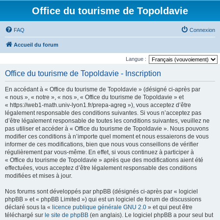
Office du tourisme de Topoldavie
FAQ
Connexion
Accueil du forum
Langue :
Office du tourisme de Topoldavie - Inscription
En accédant à « Office du tourisme de Topoldavie » (désigné ci-après par
« nous », « notre », « nos », « Office du tourisme de Topoldavie » et
« https://web1-math.univ-lyon1.fr/prepa-agreg »), vous acceptez d’être
légalement responsable des conditions suivantes. Si vous n’acceptez pas
d’être légalement responsable de toutes les conditions suivantes, veuillez ne
pas utiliser et accéder à « Office du tourisme de Topoldavie ». Nous pouvons
modifier ces conditions à n’importe quel moment et nous essaierons de vous
informer de ces modifications, bien que nous vous conseillons de vérifier
régulièrement par vous-même. En effet, si vous continuez à participer à
« Office du tourisme de Topoldavie » après que des modifications aient été
effectuées, vous acceptez d’être légalement responsable des conditions
modifiées et mises à jour.
Nos forums sont développés par phpBB (désignés ci-après par « logiciel
phpBB » et « phpBB Limited ») qui est un logiciel de forum de discussions
déclaré sous la «
licence publique générale GNU 2.0
» et qui peut être
téléchargé sur
le site de phpBB
(en anglais). Le logiciel phpBB a pour seul but