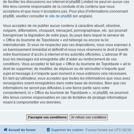
de faciliter les discussions sur internet et phpBB Limited ne peut en aucun cas
être tenu comme responsable de la conduite et du contenu que nous
acceptons et que nous n’acceptons pas. Pour plus d’informations concernant
phpBB, veuillez consulter
le site de phpBB
(en anglais).
Vous acceptez de ne publier aucun contenu à caractère abusif, obscène,
vulgaire, diffamatoire, choquant, menaçant, pornographique, etc. qui pourrait
transgresser la législation de votre pays, du pays dans lequel le serveur de
« Office du tourisme de Topoldavie » est hébergé ou encore la loi
internationale. Si vous ne respectez pas ces dispositions, vous vous exposez à
un bannissement immédiat et définitif et nous nous réservons le droit d’avertir
votre fournisseur d’accès à internet et les autorités officielles. L’adresse IP de
tous les messages est enregistrée afin d’aider au renforcement de ces
conditions. Vous acceptez le fait que « Office du tourisme de Topoldavie » ait le
droit de supprimer, de modifier, de déplacer ou de verrouiller n’importe quel
sujet et message à n’importe quel moment si nous estimons cela nécessaire.
En tant qu’utilisateur, vous acceptez que toutes les informations que vous avez
renseignées soient enregistrées dans notre base de données. Bien que ces
informations ne seront pas diffusées à une tierce partie sans votre
consentement, ni « Office du tourisme de Topoldavie », ni phpBB, ne pourront
être tenus comme responsables en cas de tentative de piratage informatique
visant à compromettre vos données.
Accueil du forum
Supprimer les cookies
Fuseau horaire sur
UTC+02:00