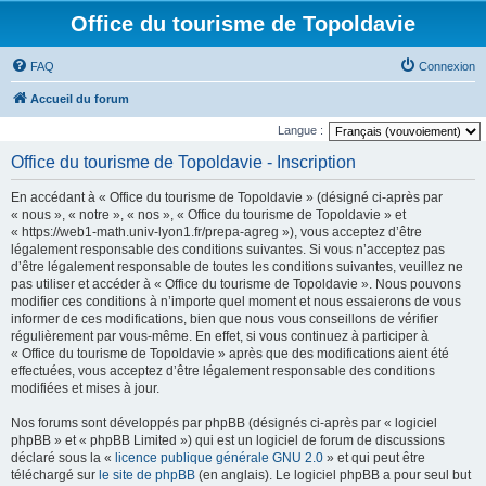
Office du tourisme de Topoldavie
FAQ
Connexion
Accueil du forum
Langue :
Office du tourisme de Topoldavie - Inscription
En accédant à « Office du tourisme de Topoldavie » (désigné ci-après par
« nous », « notre », « nos », « Office du tourisme de Topoldavie » et
« https://web1-math.univ-lyon1.fr/prepa-agreg »), vous acceptez d’être
légalement responsable des conditions suivantes. Si vous n’acceptez pas
d’être légalement responsable de toutes les conditions suivantes, veuillez ne
pas utiliser et accéder à « Office du tourisme de Topoldavie ». Nous pouvons
modifier ces conditions à n’importe quel moment et nous essaierons de vous
informer de ces modifications, bien que nous vous conseillons de vérifier
régulièrement par vous-même. En effet, si vous continuez à participer à
« Office du tourisme de Topoldavie » après que des modifications aient été
effectuées, vous acceptez d’être légalement responsable des conditions
modifiées et mises à jour.
Nos forums sont développés par phpBB (désignés ci-après par « logiciel
phpBB » et « phpBB Limited ») qui est un logiciel de forum de discussions
déclaré sous la «
licence publique générale GNU 2.0
» et qui peut être
téléchargé sur
le site de phpBB
(en anglais). Le logiciel phpBB a pour seul but