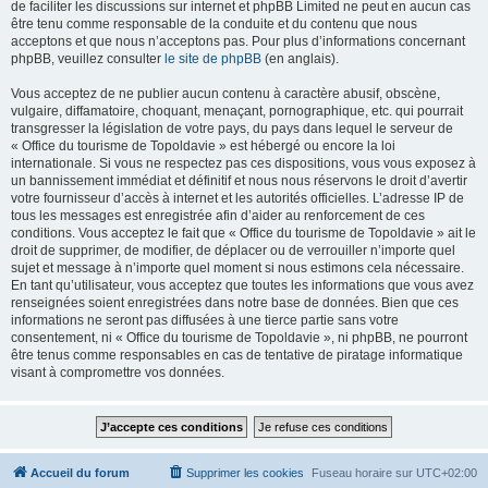
de faciliter les discussions sur internet et phpBB Limited ne peut en aucun cas
être tenu comme responsable de la conduite et du contenu que nous
acceptons et que nous n’acceptons pas. Pour plus d’informations concernant
phpBB, veuillez consulter
le site de phpBB
(en anglais).
Vous acceptez de ne publier aucun contenu à caractère abusif, obscène,
vulgaire, diffamatoire, choquant, menaçant, pornographique, etc. qui pourrait
transgresser la législation de votre pays, du pays dans lequel le serveur de
« Office du tourisme de Topoldavie » est hébergé ou encore la loi
internationale. Si vous ne respectez pas ces dispositions, vous vous exposez à
un bannissement immédiat et définitif et nous nous réservons le droit d’avertir
votre fournisseur d’accès à internet et les autorités officielles. L’adresse IP de
tous les messages est enregistrée afin d’aider au renforcement de ces
conditions. Vous acceptez le fait que « Office du tourisme de Topoldavie » ait le
droit de supprimer, de modifier, de déplacer ou de verrouiller n’importe quel
sujet et message à n’importe quel moment si nous estimons cela nécessaire.
En tant qu’utilisateur, vous acceptez que toutes les informations que vous avez
renseignées soient enregistrées dans notre base de données. Bien que ces
informations ne seront pas diffusées à une tierce partie sans votre
consentement, ni « Office du tourisme de Topoldavie », ni phpBB, ne pourront
être tenus comme responsables en cas de tentative de piratage informatique
visant à compromettre vos données.
Accueil du forum
Supprimer les cookies
Fuseau horaire sur
UTC+02:00