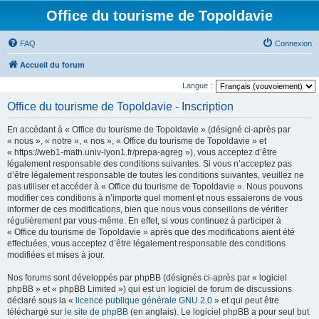
Office du tourisme de Topoldavie
FAQ
Connexion
Accueil du forum
Langue :
Office du tourisme de Topoldavie - Inscription
En accédant à « Office du tourisme de Topoldavie » (désigné ci-après par
« nous », « notre », « nos », « Office du tourisme de Topoldavie » et
« https://web1-math.univ-lyon1.fr/prepa-agreg »), vous acceptez d’être
légalement responsable des conditions suivantes. Si vous n’acceptez pas
d’être légalement responsable de toutes les conditions suivantes, veuillez ne
pas utiliser et accéder à « Office du tourisme de Topoldavie ». Nous pouvons
modifier ces conditions à n’importe quel moment et nous essaierons de vous
informer de ces modifications, bien que nous vous conseillons de vérifier
régulièrement par vous-même. En effet, si vous continuez à participer à
« Office du tourisme de Topoldavie » après que des modifications aient été
effectuées, vous acceptez d’être légalement responsable des conditions
modifiées et mises à jour.
Nos forums sont développés par phpBB (désignés ci-après par « logiciel
phpBB » et « phpBB Limited ») qui est un logiciel de forum de discussions
déclaré sous la «
licence publique générale GNU 2.0
» et qui peut être
téléchargé sur
le site de phpBB
(en anglais). Le logiciel phpBB a pour seul but