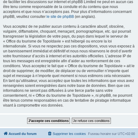
de faciliter les discussions sur internet et phpBB Limited ne peut en aucun cas
être tenu comme responsable de la conduite et du contenu que nous
acceptons et que nous n’acceptons pas. Pour plus d’informations concernant
phpBB, veuillez consulter
le site de phpBB
(en anglais).
Vous acceptez de ne publier aucun contenu à caractère abusif, obscène,
vulgaire, diffamatoire, choquant, menaçant, pornographique, etc. qui pourrait
transgresser la législation de votre pays, du pays dans lequel le serveur de
« Office du tourisme de Topoldavie » est hébergé ou encore la loi
internationale. Si vous ne respectez pas ces dispositions, vous vous exposez à
un bannissement immédiat et définitif et nous nous réservons le droit d’avertir
votre fournisseur d’accès à internet et les autorités officielles. L’adresse IP de
tous les messages est enregistrée afin d’aider au renforcement de ces
conditions. Vous acceptez le fait que « Office du tourisme de Topoldavie » ait le
droit de supprimer, de modifier, de déplacer ou de verrouiller n’importe quel
sujet et message à n’importe quel moment si nous estimons cela nécessaire.
En tant qu’utilisateur, vous acceptez que toutes les informations que vous avez
renseignées soient enregistrées dans notre base de données. Bien que ces
informations ne seront pas diffusées à une tierce partie sans votre
consentement, ni « Office du tourisme de Topoldavie », ni phpBB, ne pourront
être tenus comme responsables en cas de tentative de piratage informatique
visant à compromettre vos données.
Accueil du forum
Supprimer les cookies
Fuseau horaire sur
UTC+02:00