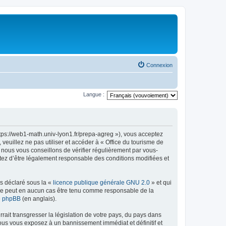
Connexion
Langue :
ttps://web1-math.univ-lyon1.fr/prepa-agreg »), vous acceptez
euillez ne pas utiliser et accéder à « Office du tourisme de
nous vous conseillons de vérifier régulièrement par vous-
ptez d’être légalement responsable des conditions modifiées et
ns déclaré sous la «
licence publique générale GNU 2.0
» et qui
ed ne peut en aucun cas être tenu comme responsable de la
de phpBB
(en anglais).
ait transgresser la législation de votre pays, du pays dans
vous vous exposez à un bannissement immédiat et définitif et