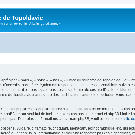
e de Topoldavie
sur un corps fini. À la fin, ça fait zéro. »
après par « nous », « notre », « nos », « Office du tourisme de Topoldavie » et « h
 n’acceptez pas d’être légalement responsable de toutes les conditions suivantes, v
e quel moment et nous essaierons de vous informer de ces modifications, bien que 
ourisme de Topoldavie » après que des modifications aient été effectuées, vous acce
 logiciel phpBB » et « phpBB Limited ») qui est un logiciel de forum de discussio
iel phpBB a pour seul but de faciliter les discussions sur internet et phpBB Limit
ptons pas. Pour plus d’informations concernant phpBB, veuillez consulter
le site 
obscène, vulgaire, diffamatoire, choquant, menaçant, pornographique, etc. qui pourr
ébergé ou encore la loi internationale. Si vous ne respectez pas ces dispositions, 