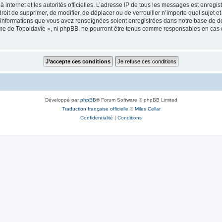
 à internet et les autorités officielles. L’adresse IP de tous les messages est enregi
e droit de supprimer, de modifier, de déplacer ou de verrouiller n’importe quel suje
es informations que vous avez renseignées soient enregistrées dans notre base de 
isme de Topoldavie », ni phpBB, ne pourront être tenus comme responsables en cas 
Développé par
phpBB
® Forum Software © phpBB Limited
Traduction française officielle
©
Miles Cellar
Confidentialité
|
Conditions