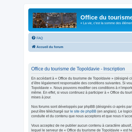
Office du tourism
« La vie, c'est la somme des éléments 
FAQ
Accueil du forum
Office du tourisme de Topoldavie - Inscription
En accédant à « Office du tourisme de Topoldavie » (désigné ci-
d’être légalement responsable des conditions suivantes. Si vous
Topoldavie ». Nous pouvons modifier ces conditions à n’import
même. En effet, si vous continuez à participer à « Office du t
mises à jour.
Nos forums sont développés par phpBB (désignés ci-après par «
peut être téléchargé sur
le site de phpBB
(en anglais). Le logic
conduite et du contenu que nous acceptons et que nous n’acce
Vous acceptez de ne publier aucun contenu à caractère abusif, 
lequel le serveur de « Office du tourisme de Topoldavie » est h