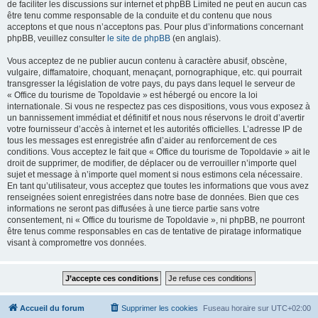
de faciliter les discussions sur internet et phpBB Limited ne peut en aucun cas
être tenu comme responsable de la conduite et du contenu que nous
acceptons et que nous n’acceptons pas. Pour plus d’informations concernant
phpBB, veuillez consulter
le site de phpBB
(en anglais).
Vous acceptez de ne publier aucun contenu à caractère abusif, obscène,
vulgaire, diffamatoire, choquant, menaçant, pornographique, etc. qui pourrait
transgresser la législation de votre pays, du pays dans lequel le serveur de
« Office du tourisme de Topoldavie » est hébergé ou encore la loi
internationale. Si vous ne respectez pas ces dispositions, vous vous exposez à
un bannissement immédiat et définitif et nous nous réservons le droit d’avertir
votre fournisseur d’accès à internet et les autorités officielles. L’adresse IP de
tous les messages est enregistrée afin d’aider au renforcement de ces
conditions. Vous acceptez le fait que « Office du tourisme de Topoldavie » ait le
droit de supprimer, de modifier, de déplacer ou de verrouiller n’importe quel
sujet et message à n’importe quel moment si nous estimons cela nécessaire.
En tant qu’utilisateur, vous acceptez que toutes les informations que vous avez
renseignées soient enregistrées dans notre base de données. Bien que ces
informations ne seront pas diffusées à une tierce partie sans votre
consentement, ni « Office du tourisme de Topoldavie », ni phpBB, ne pourront
être tenus comme responsables en cas de tentative de piratage informatique
visant à compromettre vos données.
Accueil du forum
Supprimer les cookies
Fuseau horaire sur
UTC+02:00