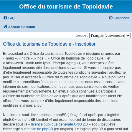
Office du tourisme de Topoldavie
FAQ
Connexion
Accueil du forum
Langue :
Office du tourisme de Topoldavie - Inscription
En accédant à « Office du tourisme de Topoldavie » (désigné ci-après par
« nous », « notre », « nos », « Office du tourisme de Topoldavie » et
« https://web1-math.univ-lyon1.fr/prepa-agreg »), vous acceptez d’être
légalement responsable des conditions suivantes. Si vous n’acceptez pas
d’être légalement responsable de toutes les conditions suivantes, veuillez ne
pas utiliser et accéder à « Office du tourisme de Topoldavie ». Nous pouvons
modifier ces conditions à n’importe quel moment et nous essaierons de vous
informer de ces modifications, bien que nous vous conseillons de vérifier
régulièrement par vous-même. En effet, si vous continuez à participer à
« Office du tourisme de Topoldavie » après que des modifications aient été
effectuées, vous acceptez d’être légalement responsable des conditions
modifiées et mises à jour.
Nos forums sont développés par phpBB (désignés ci-après par « logiciel
phpBB » et « phpBB Limited ») qui est un logiciel de forum de discussions
déclaré sous la «
licence publique générale GNU 2.0
» et qui peut être
téléchargé sur
le site de phpBB
(en anglais). Le logiciel phpBB a pour seul but