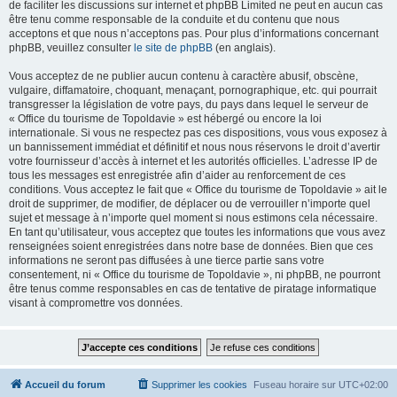
de faciliter les discussions sur internet et phpBB Limited ne peut en aucun cas
être tenu comme responsable de la conduite et du contenu que nous
acceptons et que nous n’acceptons pas. Pour plus d’informations concernant
phpBB, veuillez consulter
le site de phpBB
(en anglais).
Vous acceptez de ne publier aucun contenu à caractère abusif, obscène,
vulgaire, diffamatoire, choquant, menaçant, pornographique, etc. qui pourrait
transgresser la législation de votre pays, du pays dans lequel le serveur de
« Office du tourisme de Topoldavie » est hébergé ou encore la loi
internationale. Si vous ne respectez pas ces dispositions, vous vous exposez à
un bannissement immédiat et définitif et nous nous réservons le droit d’avertir
votre fournisseur d’accès à internet et les autorités officielles. L’adresse IP de
tous les messages est enregistrée afin d’aider au renforcement de ces
conditions. Vous acceptez le fait que « Office du tourisme de Topoldavie » ait le
droit de supprimer, de modifier, de déplacer ou de verrouiller n’importe quel
sujet et message à n’importe quel moment si nous estimons cela nécessaire.
En tant qu’utilisateur, vous acceptez que toutes les informations que vous avez
renseignées soient enregistrées dans notre base de données. Bien que ces
informations ne seront pas diffusées à une tierce partie sans votre
consentement, ni « Office du tourisme de Topoldavie », ni phpBB, ne pourront
être tenus comme responsables en cas de tentative de piratage informatique
visant à compromettre vos données.
Accueil du forum
Supprimer les cookies
Fuseau horaire sur
UTC+02:00