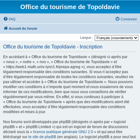
Office du tourisme de Topoldavie
FAQ
Connexion
Accueil du forum
Langue :
Office du tourisme de Topoldavie - Inscription
En accédant à « Office du tourisme de Topoldavie » (désigné ci-après par
« nous », « notre », « nos », « Office du tourisme de Topoldavie » et
« https://web1-math.univ-lyon1.fr/prepa-agreg »), vous acceptez d’être
légalement responsable des conditions suivantes. Si vous n’acceptez pas
d’être légalement responsable de toutes les conditions suivantes, veuillez ne
pas utiliser et accéder à « Office du tourisme de Topoldavie ». Nous pouvons
modifier ces conditions à n’importe quel moment et nous essaierons de vous
informer de ces modifications, bien que nous vous conseillons de vérifier
régulièrement par vous-même. En effet, si vous continuez à participer à
« Office du tourisme de Topoldavie » après que des modifications aient été
effectuées, vous acceptez d’être légalement responsable des conditions
modifiées et mises à jour.
Nos forums sont développés par phpBB (désignés ci-après par « logiciel
phpBB » et « phpBB Limited ») qui est un logiciel de forum de discussions
déclaré sous la «
licence publique générale GNU 2.0
» et qui peut être
téléchargé sur
le site de phpBB
(en anglais). Le logiciel phpBB a pour seul but