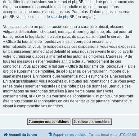
de faciliter les discussions sur internet et phpBB Limited ne peut en aucun cas
être tenu comme responsable de la conduite et du contenu que nous
acceptons et que nous n’acceptons pas. Pour plus d’informations concernant
phpBB, veuillez consulter
le site de phpBB
(en anglais).
Vous acceptez de ne publier aucun contenu à caractère abusif, obscène,
vulgaire, diffamatoire, choquant, menaçant, pornographique, etc. qui pourrait
transgresser la législation de votre pays, du pays dans lequel le serveur de
« Office du tourisme de Topoldavie » est hébergé ou encore la loi
internationale. Si vous ne respectez pas ces dispositions, vous vous exposez à
un bannissement immédiat et définitif et nous nous réservons le droit d’avertir
votre fournisseur d’accès à internet et les autorités officielles. L’adresse IP de
tous les messages est enregistrée afin d’aider au renforcement de ces
conditions. Vous acceptez le fait que « Office du tourisme de Topoldavie » ait le
droit de supprimer, de modifier, de déplacer ou de verrouiller n’importe quel
sujet et message à n’importe quel moment si nous estimons cela nécessaire.
En tant qu’utilisateur, vous acceptez que toutes les informations que vous avez
renseignées soient enregistrées dans notre base de données. Bien que ces
informations ne seront pas diffusées à une tierce partie sans votre
consentement, ni « Office du tourisme de Topoldavie », ni phpBB, ne pourront
être tenus comme responsables en cas de tentative de piratage informatique
visant à compromettre vos données.
Accueil du forum
Supprimer les cookies
Fuseau horaire sur
UTC+02:00