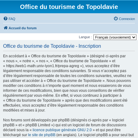
Office du tourisme de Topoldavie
FAQ
Connexion
Accueil du forum
Langue :
Office du tourisme de Topoldavie - Inscription
En accédant à « Office du tourisme de Topoldavie » (désigné ci-après par
« nous », « notre », « nos », « Office du tourisme de Topoldavie » et
« https://web1-math.univ-lyon1.fr/prepa-agreg »), vous acceptez d’être
légalement responsable des conditions suivantes. Si vous n’acceptez pas
d’être légalement responsable de toutes les conditions suivantes, veuillez ne
pas utiliser et accéder à « Office du tourisme de Topoldavie ». Nous pouvons
modifier ces conditions à n’importe quel moment et nous essaierons de vous
informer de ces modifications, bien que nous vous conseillons de vérifier
régulièrement par vous-même. En effet, si vous continuez à participer à
« Office du tourisme de Topoldavie » après que des modifications aient été
effectuées, vous acceptez d’être légalement responsable des conditions
modifiées et mises à jour.
Nos forums sont développés par phpBB (désignés ci-après par « logiciel
phpBB » et « phpBB Limited ») qui est un logiciel de forum de discussions
déclaré sous la «
licence publique générale GNU 2.0
» et qui peut être
téléchargé sur
le site de phpBB
(en anglais). Le logiciel phpBB a pour seul but