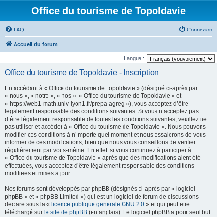
Office du tourisme de Topoldavie
FAQ
Connexion
Accueil du forum
Langue :
Office du tourisme de Topoldavie - Inscription
En accédant à « Office du tourisme de Topoldavie » (désigné ci-après par
« nous », « notre », « nos », « Office du tourisme de Topoldavie » et
« https://web1-math.univ-lyon1.fr/prepa-agreg »), vous acceptez d’être
légalement responsable des conditions suivantes. Si vous n’acceptez pas
d’être légalement responsable de toutes les conditions suivantes, veuillez ne
pas utiliser et accéder à « Office du tourisme de Topoldavie ». Nous pouvons
modifier ces conditions à n’importe quel moment et nous essaierons de vous
informer de ces modifications, bien que nous vous conseillons de vérifier
régulièrement par vous-même. En effet, si vous continuez à participer à
« Office du tourisme de Topoldavie » après que des modifications aient été
effectuées, vous acceptez d’être légalement responsable des conditions
modifiées et mises à jour.
Nos forums sont développés par phpBB (désignés ci-après par « logiciel
phpBB » et « phpBB Limited ») qui est un logiciel de forum de discussions
déclaré sous la «
licence publique générale GNU 2.0
» et qui peut être
téléchargé sur
le site de phpBB
(en anglais). Le logiciel phpBB a pour seul but