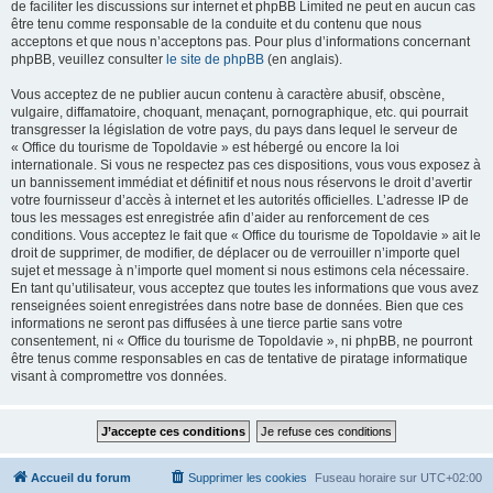
de faciliter les discussions sur internet et phpBB Limited ne peut en aucun cas
être tenu comme responsable de la conduite et du contenu que nous
acceptons et que nous n’acceptons pas. Pour plus d’informations concernant
phpBB, veuillez consulter
le site de phpBB
(en anglais).
Vous acceptez de ne publier aucun contenu à caractère abusif, obscène,
vulgaire, diffamatoire, choquant, menaçant, pornographique, etc. qui pourrait
transgresser la législation de votre pays, du pays dans lequel le serveur de
« Office du tourisme de Topoldavie » est hébergé ou encore la loi
internationale. Si vous ne respectez pas ces dispositions, vous vous exposez à
un bannissement immédiat et définitif et nous nous réservons le droit d’avertir
votre fournisseur d’accès à internet et les autorités officielles. L’adresse IP de
tous les messages est enregistrée afin d’aider au renforcement de ces
conditions. Vous acceptez le fait que « Office du tourisme de Topoldavie » ait le
droit de supprimer, de modifier, de déplacer ou de verrouiller n’importe quel
sujet et message à n’importe quel moment si nous estimons cela nécessaire.
En tant qu’utilisateur, vous acceptez que toutes les informations que vous avez
renseignées soient enregistrées dans notre base de données. Bien que ces
informations ne seront pas diffusées à une tierce partie sans votre
consentement, ni « Office du tourisme de Topoldavie », ni phpBB, ne pourront
être tenus comme responsables en cas de tentative de piratage informatique
visant à compromettre vos données.
Accueil du forum
Supprimer les cookies
Fuseau horaire sur
UTC+02:00