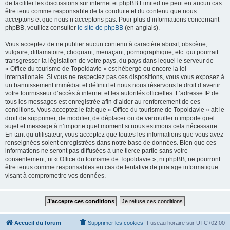
de faciliter les discussions sur internet et phpBB Limited ne peut en aucun cas
être tenu comme responsable de la conduite et du contenu que nous
acceptons et que nous n’acceptons pas. Pour plus d’informations concernant
phpBB, veuillez consulter
le site de phpBB
(en anglais).
Vous acceptez de ne publier aucun contenu à caractère abusif, obscène,
vulgaire, diffamatoire, choquant, menaçant, pornographique, etc. qui pourrait
transgresser la législation de votre pays, du pays dans lequel le serveur de
« Office du tourisme de Topoldavie » est hébergé ou encore la loi
internationale. Si vous ne respectez pas ces dispositions, vous vous exposez à
un bannissement immédiat et définitif et nous nous réservons le droit d’avertir
votre fournisseur d’accès à internet et les autorités officielles. L’adresse IP de
tous les messages est enregistrée afin d’aider au renforcement de ces
conditions. Vous acceptez le fait que « Office du tourisme de Topoldavie » ait le
droit de supprimer, de modifier, de déplacer ou de verrouiller n’importe quel
sujet et message à n’importe quel moment si nous estimons cela nécessaire.
En tant qu’utilisateur, vous acceptez que toutes les informations que vous avez
renseignées soient enregistrées dans notre base de données. Bien que ces
informations ne seront pas diffusées à une tierce partie sans votre
consentement, ni « Office du tourisme de Topoldavie », ni phpBB, ne pourront
être tenus comme responsables en cas de tentative de piratage informatique
visant à compromettre vos données.
Accueil du forum
Supprimer les cookies
Fuseau horaire sur
UTC+02:00