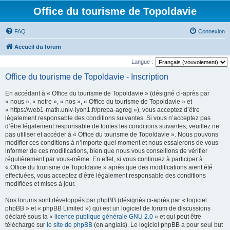
Office du tourisme de Topoldavie
FAQ
Connexion
Accueil du forum
Langue :
Office du tourisme de Topoldavie - Inscription
En accédant à « Office du tourisme de Topoldavie » (désigné ci-après par
« nous », « notre », « nos », « Office du tourisme de Topoldavie » et
« https://web1-math.univ-lyon1.fr/prepa-agreg »), vous acceptez d’être
légalement responsable des conditions suivantes. Si vous n’acceptez pas
d’être légalement responsable de toutes les conditions suivantes, veuillez ne
pas utiliser et accéder à « Office du tourisme de Topoldavie ». Nous pouvons
modifier ces conditions à n’importe quel moment et nous essaierons de vous
informer de ces modifications, bien que nous vous conseillons de vérifier
régulièrement par vous-même. En effet, si vous continuez à participer à
« Office du tourisme de Topoldavie » après que des modifications aient été
effectuées, vous acceptez d’être légalement responsable des conditions
modifiées et mises à jour.
Nos forums sont développés par phpBB (désignés ci-après par « logiciel
phpBB » et « phpBB Limited ») qui est un logiciel de forum de discussions
déclaré sous la «
licence publique générale GNU 2.0
» et qui peut être
téléchargé sur
le site de phpBB
(en anglais). Le logiciel phpBB a pour seul but