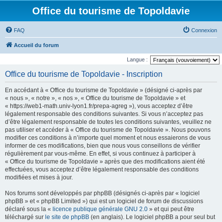
Office du tourisme de Topoldavie
FAQ
Connexion
Accueil du forum
Langue :
Office du tourisme de Topoldavie - Inscription
En accédant à « Office du tourisme de Topoldavie » (désigné ci-après par
« nous », « notre », « nos », « Office du tourisme de Topoldavie » et
« https://web1-math.univ-lyon1.fr/prepa-agreg »), vous acceptez d’être
légalement responsable des conditions suivantes. Si vous n’acceptez pas
d’être légalement responsable de toutes les conditions suivantes, veuillez ne
pas utiliser et accéder à « Office du tourisme de Topoldavie ». Nous pouvons
modifier ces conditions à n’importe quel moment et nous essaierons de vous
informer de ces modifications, bien que nous vous conseillons de vérifier
régulièrement par vous-même. En effet, si vous continuez à participer à
« Office du tourisme de Topoldavie » après que des modifications aient été
effectuées, vous acceptez d’être légalement responsable des conditions
modifiées et mises à jour.
Nos forums sont développés par phpBB (désignés ci-après par « logiciel
phpBB » et « phpBB Limited ») qui est un logiciel de forum de discussions
déclaré sous la «
licence publique générale GNU 2.0
» et qui peut être
téléchargé sur
le site de phpBB
(en anglais). Le logiciel phpBB a pour seul but