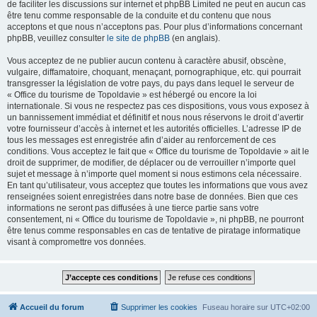
de faciliter les discussions sur internet et phpBB Limited ne peut en aucun cas
être tenu comme responsable de la conduite et du contenu que nous
acceptons et que nous n’acceptons pas. Pour plus d’informations concernant
phpBB, veuillez consulter
le site de phpBB
(en anglais).
Vous acceptez de ne publier aucun contenu à caractère abusif, obscène,
vulgaire, diffamatoire, choquant, menaçant, pornographique, etc. qui pourrait
transgresser la législation de votre pays, du pays dans lequel le serveur de
« Office du tourisme de Topoldavie » est hébergé ou encore la loi
internationale. Si vous ne respectez pas ces dispositions, vous vous exposez à
un bannissement immédiat et définitif et nous nous réservons le droit d’avertir
votre fournisseur d’accès à internet et les autorités officielles. L’adresse IP de
tous les messages est enregistrée afin d’aider au renforcement de ces
conditions. Vous acceptez le fait que « Office du tourisme de Topoldavie » ait le
droit de supprimer, de modifier, de déplacer ou de verrouiller n’importe quel
sujet et message à n’importe quel moment si nous estimons cela nécessaire.
En tant qu’utilisateur, vous acceptez que toutes les informations que vous avez
renseignées soient enregistrées dans notre base de données. Bien que ces
informations ne seront pas diffusées à une tierce partie sans votre
consentement, ni « Office du tourisme de Topoldavie », ni phpBB, ne pourront
être tenus comme responsables en cas de tentative de piratage informatique
visant à compromettre vos données.
Accueil du forum
Supprimer les cookies
Fuseau horaire sur
UTC+02:00