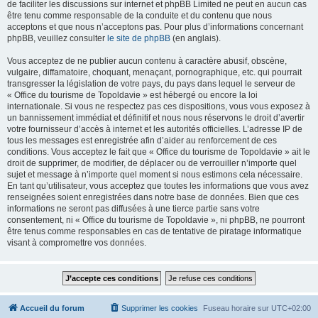
de faciliter les discussions sur internet et phpBB Limited ne peut en aucun cas
être tenu comme responsable de la conduite et du contenu que nous
acceptons et que nous n’acceptons pas. Pour plus d’informations concernant
phpBB, veuillez consulter
le site de phpBB
(en anglais).
Vous acceptez de ne publier aucun contenu à caractère abusif, obscène,
vulgaire, diffamatoire, choquant, menaçant, pornographique, etc. qui pourrait
transgresser la législation de votre pays, du pays dans lequel le serveur de
« Office du tourisme de Topoldavie » est hébergé ou encore la loi
internationale. Si vous ne respectez pas ces dispositions, vous vous exposez à
un bannissement immédiat et définitif et nous nous réservons le droit d’avertir
votre fournisseur d’accès à internet et les autorités officielles. L’adresse IP de
tous les messages est enregistrée afin d’aider au renforcement de ces
conditions. Vous acceptez le fait que « Office du tourisme de Topoldavie » ait le
droit de supprimer, de modifier, de déplacer ou de verrouiller n’importe quel
sujet et message à n’importe quel moment si nous estimons cela nécessaire.
En tant qu’utilisateur, vous acceptez que toutes les informations que vous avez
renseignées soient enregistrées dans notre base de données. Bien que ces
informations ne seront pas diffusées à une tierce partie sans votre
consentement, ni « Office du tourisme de Topoldavie », ni phpBB, ne pourront
être tenus comme responsables en cas de tentative de piratage informatique
visant à compromettre vos données.
Accueil du forum
Supprimer les cookies
Fuseau horaire sur
UTC+02:00