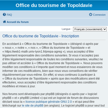
Office du tourisme de Topoldavie
FAQ
Connexion
Accueil du forum
Langue :
Office du tourisme de Topoldavie - Inscription
En accédant à « Office du tourisme de Topoldavie » (désigné ci-après par
« nous », « notre », « nos », « Office du tourisme de Topoldavie » et
« https://web1-math.univ-lyon1.fr/prepa-agreg »), vous acceptez d’être
légalement responsable des conditions suivantes. Si vous n’acceptez pas
d’être légalement responsable de toutes les conditions suivantes, veuillez ne
pas utiliser et accéder à « Office du tourisme de Topoldavie ». Nous pouvons
modifier ces conditions à n’importe quel moment et nous essaierons de vous
informer de ces modifications, bien que nous vous conseillons de vérifier
régulièrement par vous-même. En effet, si vous continuez à participer à
« Office du tourisme de Topoldavie » après que des modifications aient été
effectuées, vous acceptez d’être légalement responsable des conditions
modifiées et mises à jour.
Nos forums sont développés par phpBB (désignés ci-après par « logiciel
phpBB » et « phpBB Limited ») qui est un logiciel de forum de discussions
déclaré sous la «
licence publique générale GNU 2.0
» et qui peut être
téléchargé sur
le site de phpBB
(en anglais). Le logiciel phpBB a pour seul but