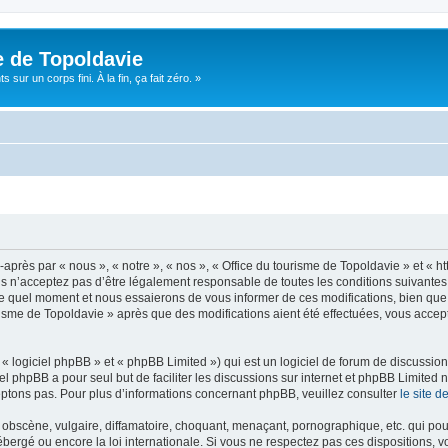
e de Topoldavie
sur un corps fini. À la fin, ça fait zéro. »
après par « nous », « notre », « nos », « Office du tourisme de Topoldavie » et « h
 n’acceptez pas d’être légalement responsable de toutes les conditions suivantes, v
e quel moment et nous essaierons de vous informer de ces modifications, bien que 
ourisme de Topoldavie » après que des modifications aient été effectuées, vous acce
 logiciel phpBB » et « phpBB Limited ») qui est un logiciel de forum de discussio
iel phpBB a pour seul but de faciliter les discussions sur internet et phpBB Limit
ptons pas. Pour plus d’informations concernant phpBB, veuillez consulter
le site 
obscène, vulgaire, diffamatoire, choquant, menaçant, pornographique, etc. qui pourr
ébergé ou encore la loi internationale. Si vous ne respectez pas ces dispositions, 