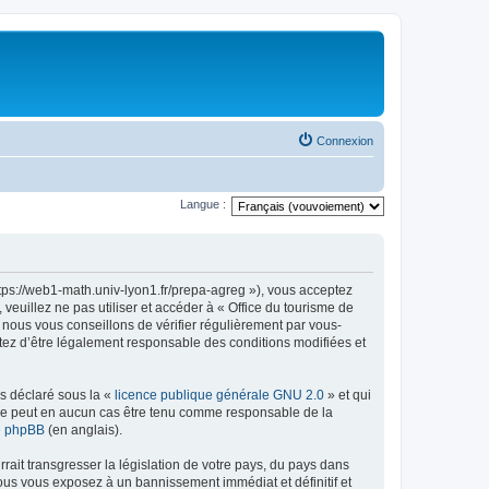
Connexion
Langue :
ttps://web1-math.univ-lyon1.fr/prepa-agreg »), vous acceptez
euillez ne pas utiliser et accéder à « Office du tourisme de
nous vous conseillons de vérifier régulièrement par vous-
ptez d’être légalement responsable des conditions modifiées et
ns déclaré sous la «
licence publique générale GNU 2.0
» et qui
ed ne peut en aucun cas être tenu comme responsable de la
de phpBB
(en anglais).
ait transgresser la législation de votre pays, du pays dans
vous vous exposez à un bannissement immédiat et définitif et