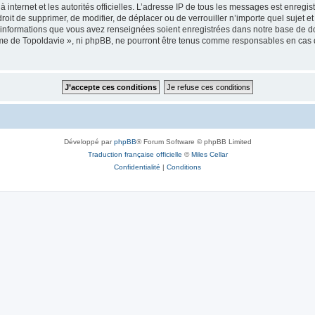
 à internet et les autorités officielles. L’adresse IP de tous les messages est enregi
e droit de supprimer, de modifier, de déplacer ou de verrouiller n’importe quel suje
es informations que vous avez renseignées soient enregistrées dans notre base de 
isme de Topoldavie », ni phpBB, ne pourront être tenus comme responsables en cas 
Développé par
phpBB
® Forum Software © phpBB Limited
Traduction française officielle
©
Miles Cellar
Confidentialité
|
Conditions