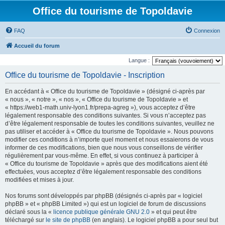
Office du tourisme de Topoldavie
FAQ
Connexion
Accueil du forum
Langue :
Office du tourisme de Topoldavie - Inscription
En accédant à « Office du tourisme de Topoldavie » (désigné ci-après par
« nous », « notre », « nos », « Office du tourisme de Topoldavie » et
« https://web1-math.univ-lyon1.fr/prepa-agreg »), vous acceptez d’être
légalement responsable des conditions suivantes. Si vous n’acceptez pas
d’être légalement responsable de toutes les conditions suivantes, veuillez ne
pas utiliser et accéder à « Office du tourisme de Topoldavie ». Nous pouvons
modifier ces conditions à n’importe quel moment et nous essaierons de vous
informer de ces modifications, bien que nous vous conseillons de vérifier
régulièrement par vous-même. En effet, si vous continuez à participer à
« Office du tourisme de Topoldavie » après que des modifications aient été
effectuées, vous acceptez d’être légalement responsable des conditions
modifiées et mises à jour.
Nos forums sont développés par phpBB (désignés ci-après par « logiciel
phpBB » et « phpBB Limited ») qui est un logiciel de forum de discussions
déclaré sous la «
licence publique générale GNU 2.0
» et qui peut être
téléchargé sur
le site de phpBB
(en anglais). Le logiciel phpBB a pour seul but