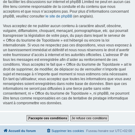
de faciliter les discussions sur internet et phpBB Limited ne peut en aucun cas
être tenu comme responsable de la conduite et du contenu que nous
acceptons et que nous n’acceptons pas. Pour plus d’informations concernant
phpBB, veuillez consulter
le site de phpBB
(en anglais).
Vous acceptez de ne publier aucun contenu à caractère abusif, obscène,
vulgaire, diffamatoire, choquant, menaçant, pornographique, etc. qui pourrait
transgresser la législation de votre pays, du pays dans lequel le serveur de
« Office du tourisme de Topoldavie » est hébergé ou encore la loi
internationale. Si vous ne respectez pas ces dispositions, vous vous exposez à
un bannissement immédiat et définitif et nous nous réservons le droit d’avertir
votre fournisseur d’accès à internet et les autorités officielles. L’adresse IP de
tous les messages est enregistrée afin d’aider au renforcement de ces
conditions. Vous acceptez le fait que « Office du tourisme de Topoldavie » ait le
droit de supprimer, de modifier, de déplacer ou de verrouiller n’importe quel
sujet et message à n’importe quel moment si nous estimons cela nécessaire.
En tant qu’utilisateur, vous acceptez que toutes les informations que vous avez
renseignées soient enregistrées dans notre base de données. Bien que ces
informations ne seront pas diffusées à une tierce partie sans votre
consentement, ni « Office du tourisme de Topoldavie », ni phpBB, ne pourront
être tenus comme responsables en cas de tentative de piratage informatique
visant à compromettre vos données.
Accueil du forum
Supprimer les cookies
Fuseau horaire sur
UTC+02:00